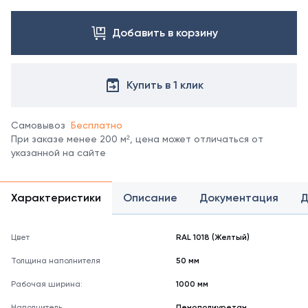
Посмотреть
все
цвета
Добавить в корзину
можно
в
справочнике
Купить в 1 клик
цветов
RAL.
*
Самовывоз
Бесплатно
отображение
При заказе менее 200 м², цена может отличаться от
цвета
указанной на сайте
на
мониторе
может
не
Характеристики
Описание
Документация
Д
полностью
соответствовать
его
Цвет
RAL 1018 (Желтый)
реальному
Толщина наполнителя
50 мм
оттенку.
Рабочая ширина:
1000 мм
Наполнитель
Пенополиуретан