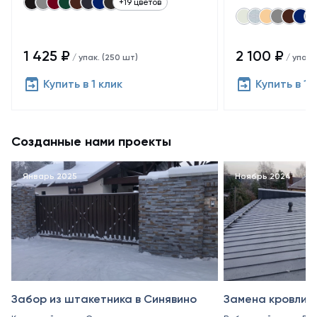
+19 цветов
1 425 ₽
2 100 ₽
/ упак. (250 шт)
/ упак.
Купить в 1 клик
Купить в 1 
Созданные нами проекты
Январь 2025
Ноябрь 2024
Забор из штакетника в Синявино
Замена кровли в