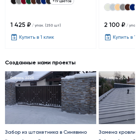
+19 цветов
1 425 ₽
2 100 ₽
/ упак. (250 шт)
/ упак.
Купить в 1 клик
Купить в 1 
Созданные нами проекты
Январь 2025
Ноябрь 2024
Забор из штакетника в Синявино
Замена кровли в