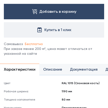
Посмотреть
все
цвета
Добавить в корзину
можно
в
справочнике
Купить в 1 клик
цветов
RAL.
*
Самовывоз
Бесплатно
отображение
При заказе менее 200 м², цена может отличаться от
цвета
указанной на сайте
на
мониторе
может
не
Характеристики
Описание
Документация
Д
полностью
соответствовать
его
Цвет
RAL 1015 (Слоновая кость)
реальному
Рабочая ширина:
1190 мм
оттенку.
Толщина наполнителя
80 мм
Наполнитель
Пенополиуретан