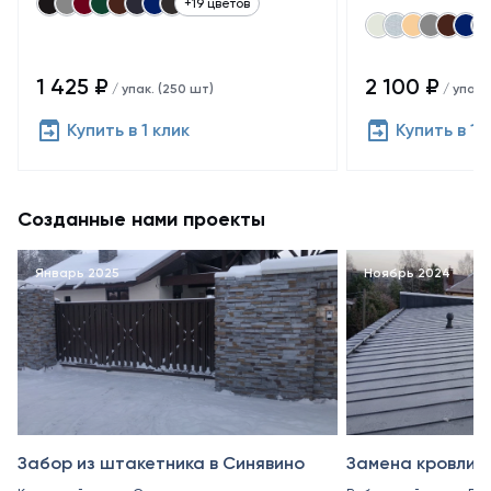
+19 цветов
1 425 ₽
2 100 ₽
/ упак. (250 шт)
/ упак.
Купить в 1 клик
Купить в 1 
Созданные нами проекты
Январь 2025
Ноябрь 2024
Забор из штакетника в Синявино
Замена кровли в