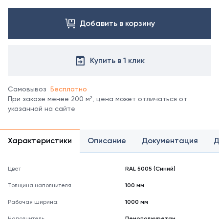
Посмотреть
все
цвета
Добавить в корзину
можно
в
справочнике
Купить в 1 клик
цветов
RAL.
*
Самовывоз
Бесплатно
отображение
При заказе менее 200 м², цена может отличаться от
цвета
указанной на сайте
на
мониторе
может
не
Характеристики
Описание
Документация
Д
полностью
соответствовать
его
Цвет
RAL 5005 (Синий)
реальному
Толщина наполнителя
100 мм
оттенку.
Рабочая ширина:
1000 мм
Наполнитель
Пенополиуретан