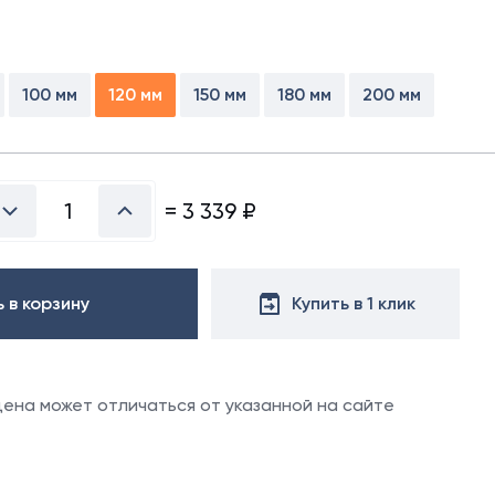
х50 м)
аллочерепица
ляционная
ллочерепица
(1.5х50 м)
ние
100 мм
120 мм
150 мм
180 мм
200 мм
ительная
=
3 339
₽
ю
вовать
 в корзину
Купить в 1 клик
 цена может отличаться от указанной на сайте