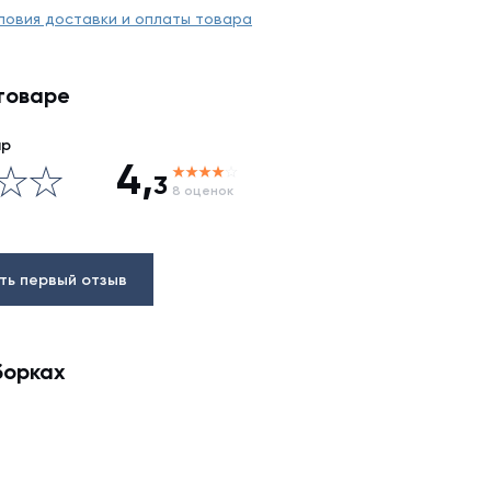
ловия доставки и оплаты товара
товаре
ар
4,
3
8 оценок
ть первый отзыв
борках