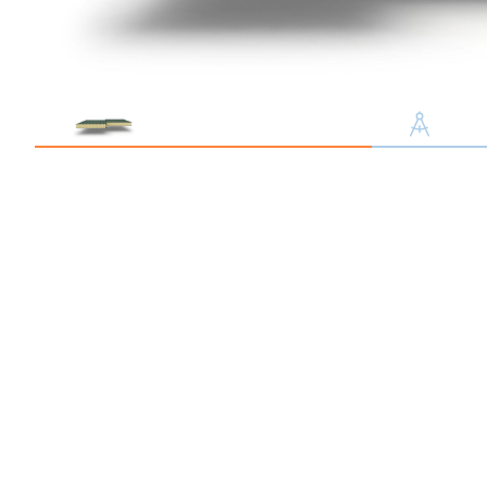
Профлист С21
Профнастил для забор
Кровельный профлист
Стеновой профнастил
Доборные элементы
Крепеж