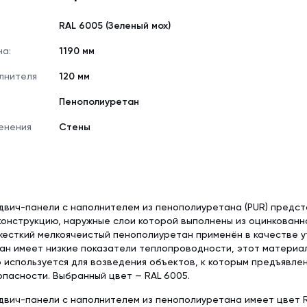
RAL 6005 (Зеленый мох)
на:
1190 мм
лнителя
120 мм
Пенополиуретан
енения
Стены
двич-панели с наполнителем из пенополиуретана (PUR) предс
онструкцию, наружные слои которой выполнены из оцинкованн
жесткий мелкоячеистый пенополиуретан применён в качестве у
н имеет низкие показатели теплопроводности, этот материал
 используется для возведения объектов, к которым предъявл
пасности. Выбранный цвет — RAL 6005.
вич-панели с наполнителем из пенополиуретана имеет цвет RA