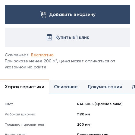
Посмотреть
все
цвета
Добавить в корзину
можно
в
справочнике
Купить в 1 клик
цветов
RAL.
*
Самовывоз
Бесплатно
отображение
При заказе менее 200 м², цена может отличаться от
цвета
указанной на сайте
на
мониторе
может
не
Характеристики
Описание
Документация
Д
полностью
соответствовать
его
Цвет
RAL 3005 (Красное вино)
реальному
Рабочая ширина:
1190 мм
оттенку.
Толщина наполнителя
200 мм
Наполнитель
Пенополиуретан