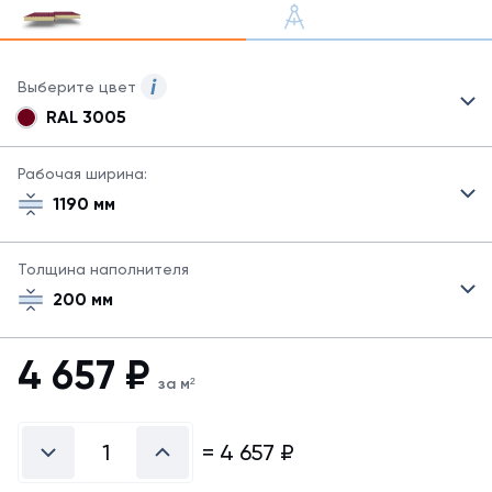
Выберите цвет
RAL 3005
Для
сэндвич-
панелей
Рабочая ширина:
могут
1190 мм
быть
указаны
не
Толщина наполнителя
все
200 мм
возможные
цвета.
Для
4 657
₽
заказа
за м²
другого
цвета
свяжитесь
=
4 657
₽
с
менеджером.