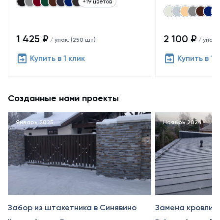
+19 цветов
1 425 ₽
2 100 ₽
/ упак. (250 шт)
/ упак.
Купить в 1 клик
Купить в 1 
Созданные нами проекты
Январь 2025
Ноябрь 2024
Забор из штакетника в Синявино
Замена кровли в