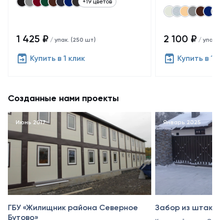
+19 цветов
1 425 ₽
2 100 ₽
/ упак. (250 шт)
/ упак.
Купить в 1 клик
Купить в 1 
Созданные нами проекты
Июнь 2017
Январь 2025
ГБУ «Жилищник района Северное
Забор из штакет
Бутово»