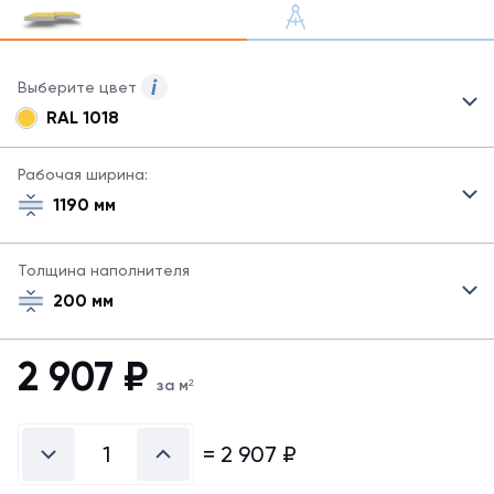
Выберите цвет
RAL 1018
Для
сэндвич-
панелей
Рабочая ширина:
могут
1190 мм
быть
указаны
не
Толщина наполнителя
все
200 мм
возможные
цвета.
Для
2 907
₽
заказа
за м²
другого
цвета
свяжитесь
=
2 907
₽
с
менеджером.