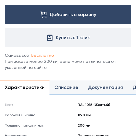
Посмотреть
все
цвета
Добавить в корзину
можно
в
справочнике
Купить в 1 клик
цветов
RAL.
*
Самовывоз
Бесплатно
отображение
При заказе менее 200 м², цена может отличаться от
цвета
указанной на сайте
на
мониторе
может
не
Характеристики
Описание
Документация
Д
полностью
соответствовать
его
Цвет
RAL 1018 (Желтый)
реальному
Рабочая ширина:
1190 мм
оттенку.
Толщина наполнителя
200 мм
Наполнитель
Пенополистирол