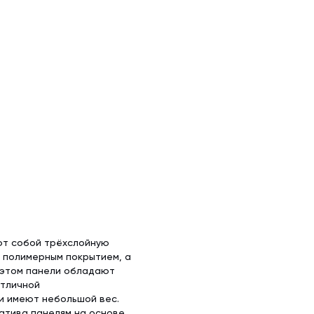
ют собой трёхслойную
с полимерным покрытием, а
 этом панели обладают
отличной
и имеют небольшой вес.
атива панелям на основе