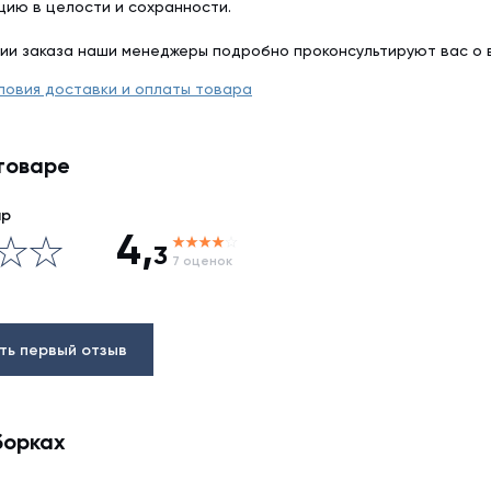
цию в целости и сохранности.
ии заказа наши менеджеры подробно проконсультируют вас о 
ловия доставки и оплаты товара
товаре
ар
4,
3
7 оценок
ть первый отзыв
борках