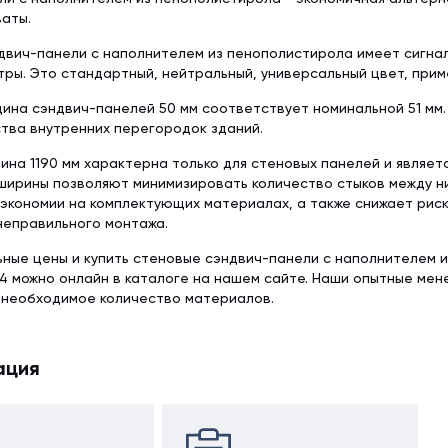
аты.
вич-панели с наполнителем из пенополистирола имеет сигнал
тры. Это стандартный, нейтральный, универсальный цвет, при
ина сэндвич-панелей 50 мм соответствует номинальной 51 мм
тва внутренних перегородок зданий.
ина 1190 мм характерна только для стеновых панелей и являет
ширины позволяют минимизировать количество стыков между ни
экономии на комплектующих материалах, а также снижает рис
неправильного монтажа.
ьные цены и купить стеновые сэндвич-панели с наполнителем 
4 можно онлайн в каталоге на нашем сайте. Наши опытные ме
 необходимое количество материалов.
ация