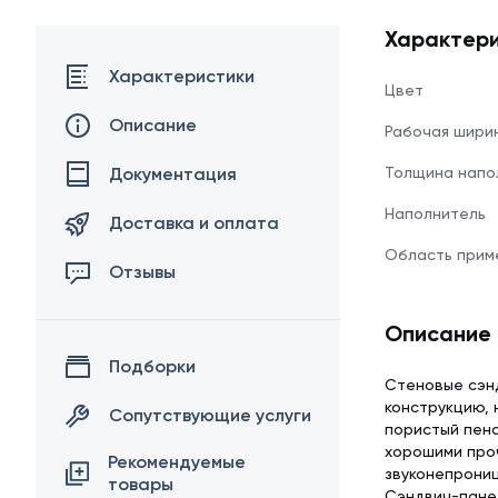
Характери
Характеристики
Цвет
Описание
Рабочая шири
Документация
Толщина напо
Наполнитель
Доставка и оплата
Область прим
Отзывы
Описание
Подборки
Стеновые сэн
конструкцию, 
Сопутствующие услуги
пористый пено
хорошими про
Рекомендуемые
звуконепрониц
товары
Сэндвич-панел