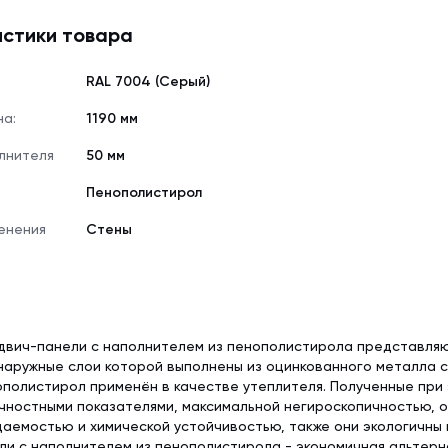
стики товара
RAL 7004 (Серый)
на:
1190 мм
лнителя
50 мм
Пенополистирол
енения
Стены
двич-панели с наполнителем из пенополистирола представля
наружные слои которой выполнены из оцинкованного металла 
полистирол применён в качестве утеплителя. Полученные при
чностными показателями, максимальной негироскопичностью, 
аемостью и химической устойчивостью, также они экологичны 
и с наполнителем из пенополистирола - экономичная альтерн