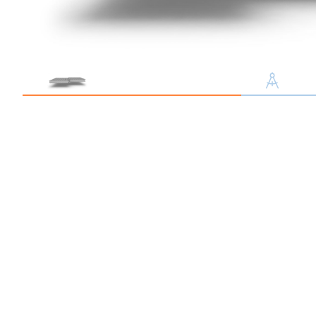
Профлист С21
Профнастил для забор
Кровельный профлист
Стеновой профнастил
Доборные элементы
Крепеж