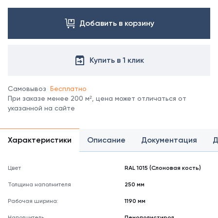
Посмотреть
все
цвета
Добавить в корзину
можно
в
справочнике
Купить в 1 клик
цветов
RAL.
*
Самовывоз
Бесплатно
отображение
При заказе менее 200 м², цена может отличаться от
цвета
указанной на сайте
на
мониторе
может
не
Характеристики
Описание
Документация
Д
полностью
соответствовать
его
Цвет
RAL 1015 (Слоновая кость)
реальному
Толщина наполнителя
250 мм
оттенку.
Рабочая ширина:
1190 мм
Наполнитель
Пенополистирол