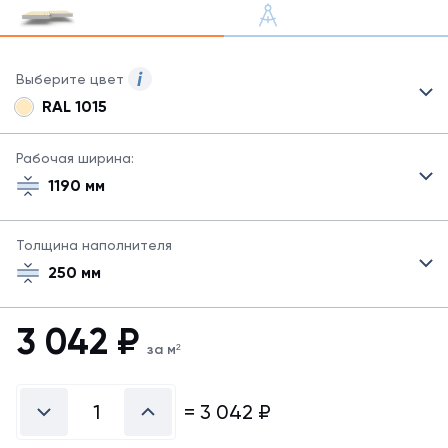
Выберите цвет
RAL 1015
Для
сэндвич-
панелей
Рабочая ширина:
могут
1190 мм
быть
указаны
не
Толщина наполнителя
все
250 мм
возможные
цвета.
Для
3 042
₽
заказа
за м²
другого
цвета
свяжитесь
=
3 042
₽
с
менеджером.