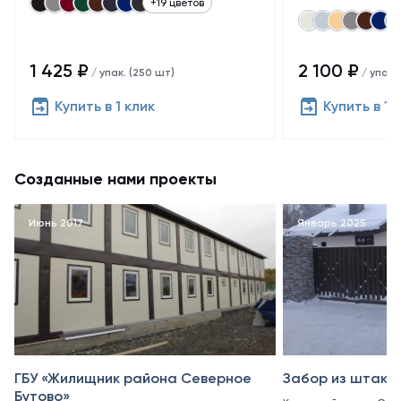
+19 цветов
1 425 ₽
2 100 ₽
/ упак. (250 шт)
/ упак.
Купить в 1 клик
Купить в 1 
Созданные нами проекты
Июнь 2017
Январь 2025
ГБУ «Жилищник района Северное
Забор из штакет
Бутово»