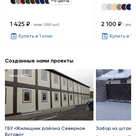
+19 цветов
1 425 ₽
2 100 ₽
/ упак. (250 шт)
/ упак.
Купить в 1 клик
Купить в 1 
Созданные нами проекты
Июнь 2017
Январь 2025
ГБУ «Жилищник района Северное
Забор из штакет
Бутово»