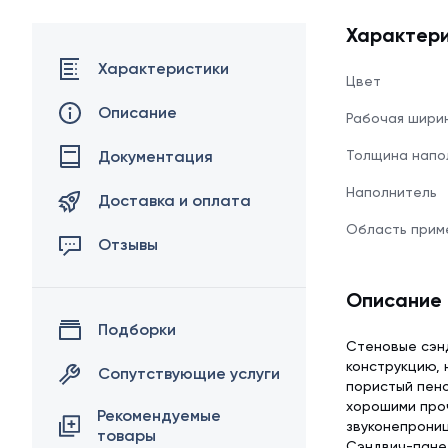
Характери
Характеристики
Цвет
Описание
Рабочая шири
Документация
Толщина напо
Наполнитель
Доставка и оплата
Область прим
Отзывы
Описание
Подборки
Стеновые сэн
конструкцию, 
Сопутствующие услуги
пористый пено
хорошими про
Рекомендуемые
звуконепрониц
товары
Сэндвич-панел