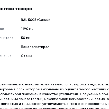
стики товара
RAL 5005 (Синий)
на:
1190 мм
лнителя
50 мм
Пенополистирол
енения
Стены
двич-панели с наполнителем из пенополистирола представля
наружные слои которой выполнены из оцинкованного металла 
полистирол применён в качестве утеплителя. Полученные при
чностными показателями, максимальной негироскопичностью, 
аемостью и химической устойчивостью, также они экологичны 
и с наполнителем из пенополистирола - экономичная альтерн