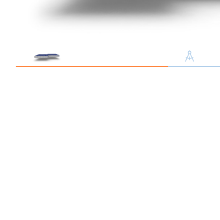
Профлист С21
Профнастил для забор
Кровельный профлист
Стеновой профнастил
Доборные элементы
Крепеж