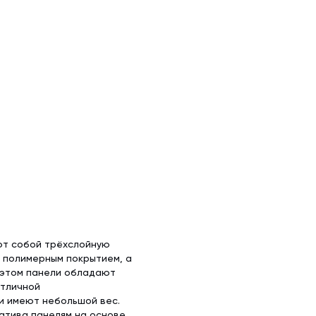
ют собой трёхслойную
с полимерным покрытием, а
 этом панели обладают
отличной
и имеют небольшой вес.
атива панелям на основе