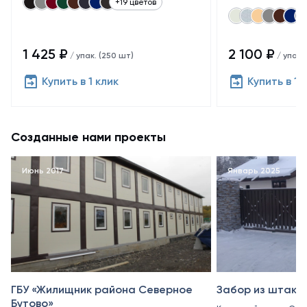
+19 цветов
1 425 ₽
2 100 ₽
/ упак. (250 шт)
/ упак.
Купить в 1 клик
Купить в 1 
Созданные нами проекты
Июнь 2017
Январь 2025
ГБУ «Жилищник района Северное
Забор из штакет
Бутово»