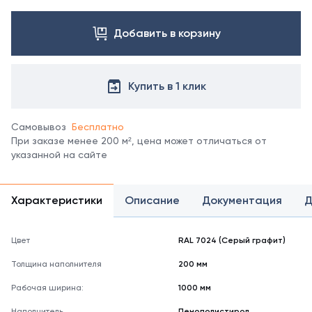
Посмотреть
все
цвета
Добавить в корзину
можно
в
справочнике
Купить в 1 клик
цветов
RAL.
*
Самовывоз
Бесплатно
отображение
При заказе менее 200 м², цена может отличаться от
цвета
указанной на сайте
на
мониторе
может
не
Характеристики
Описание
Документация
Д
полностью
соответствовать
его
Цвет
RAL 7024 (Серый графит)
реальному
Толщина наполнителя
200 мм
оттенку.
Рабочая ширина:
1000 мм
Наполнитель
Пенополистирол