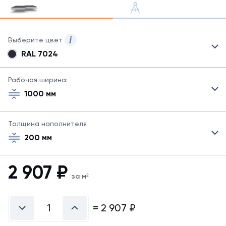
Выберите цвет
RAL 7024
Для
сэндвич-
панелей
Рабочая ширина:
могут
1000 мм
быть
указаны
не
Толщина наполнителя
все
200 мм
возможные
цвета.
Для
2 907
₽
заказа
за м²
другого
цвета
свяжитесь
=
2 907
₽
с
менеджером.