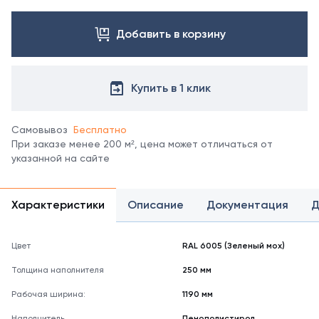
Посмотреть
все
цвета
Добавить в корзину
можно
в
справочнике
Купить в 1 клик
цветов
RAL.
*
Самовывоз
Бесплатно
отображение
При заказе менее 200 м², цена может отличаться от
цвета
указанной на сайте
на
мониторе
может
не
Характеристики
Описание
Документация
Д
полностью
соответствовать
его
Цвет
RAL 6005 (Зеленый мох)
реальному
Толщина наполнителя
250 мм
оттенку.
Рабочая ширина:
1190 мм
Наполнитель
Пенополистирол