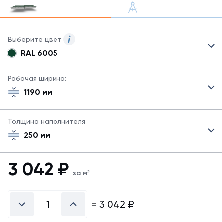
Выберите цвет
RAL 6005
Для
сэндвич-
панелей
Рабочая ширина:
могут
1190 мм
быть
указаны
не
Толщина наполнителя
все
250 мм
возможные
цвета.
Для
3 042
₽
заказа
за м²
другого
цвета
свяжитесь
=
3 042
₽
с
менеджером.