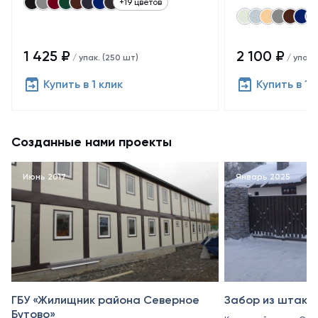
+19 цветов
1 425 ₽
2 100 ₽
/ упак. (250 шт)
/ упак.
Купить в 1 клик
Купить в 1 
Созданные нами проекты
Июнь 2017
Январь 2025
ГБУ «Жилищник района Северное
Забор из штакет
Бутово»