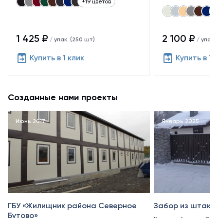
+19 цветов
1 425 ₽
2 100 ₽
/ упак. (250 шт)
/ упак.
Купить в 1 клик
Купить в 1 
Созданные нами проекты
Июнь 2017
Январь 2025
ГБУ «Жилищник района Северное
Забор из штакет
Бутово»