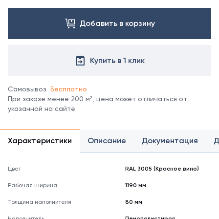
Посмотреть
все
цвета
Добавить в корзину
можно
в
справочнике
Купить в 1 клик
цветов
RAL.
*
Самовывоз
Бесплатно
отображение
При заказе менее 200 м², цена может отличаться от
цвета
указанной на сайте
на
мониторе
может
не
Характеристики
Описание
Документация
Д
полностью
соответствовать
его
Цвет
RAL 3005 (Красное вино)
реальному
Рабочая ширина:
1190 мм
оттенку.
Толщина наполнителя
80 мм
Наполнитель
Пенополистирол