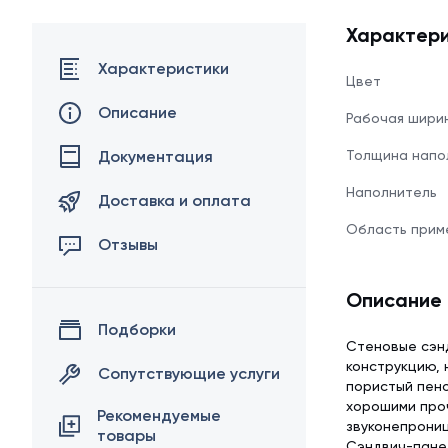
Характери
Характеристики
Цвет
Описание
Рабочая шири
Документация
Толщина напо
Наполнитель
Доставка и оплата
Область прим
Отзывы
Описание
Подборки
Стеновые сэн
конструкцию, 
Сопутствующие услуги
пористый пено
хорошими про
Рекомендуемые
звуконепрониц
товары
Сэндвич-панел