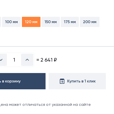
х50 м)
аллочерепица
ляционная
ллочерепица
(1.5х50 м)
ние
100 мм
120 мм
150 мм
175 мм
200 мм
ительная
ю
вовать
=
2 641
₽
 в корзину
Купить в 1 клик
 цена может отличаться от указанной на сайте