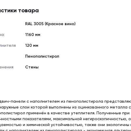
стики товара
RAL 3005 (Красное вино)
на:
1160 мм
лнителя
120 мм
Пенополистирол
енения
Стены
двич-панели с наполнителем из пенополистирола представля
наружные слои которой выполнены из оцинкованного металла 
полистирол применён в качестве утеплителя. Полученные при
чностными показателями, максимальной негироскопичностью, 
аемостью и химической устойчивостью, также они экологичны 
и с наполнителем из пенополистирола - экономичная альтерн