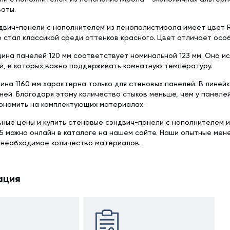
аты.
вич-панели с наполнителем из пенополистирола имеет цвет RA
 стал классикой среди оттенков красного. Цвет отличает особ
ина панелей 120 мм соответствует номинальной 123 мм. Она и
й, в которых важно поддерживать комнатную температуру.
ина 1160 мм характерна только для стеновых панелей. В линей
ней. Благодаря этому количество стыков меньше, чем у панеле
ономить на комплектующих материалах.
ьные цены и купить стеновые сэндвич-панели с наполнителем 
5 можно онлайн в каталоге на нашем сайте. Наши опытные мен
 необходимое количество материалов.
ация