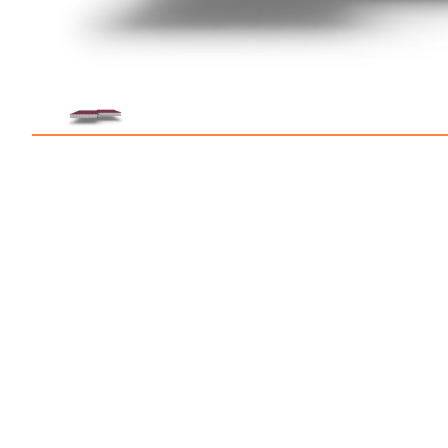
Профлист С21
Профнастил для забор
Кровельный профлист
Стеновой профнастил
Доборные элементы
Крепеж