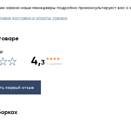
ии заказа наши менеджеры подробно проконсультируют вас о 
ловия доставки и оплаты товара
товаре
ар
4,
3
7 оценок
ть первый отзыв
борках