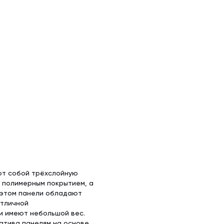
ют собой трёхслойную
с полимерным покрытием, а
 этом панели обладают
отличной
и имеют небольшой вес.
атива панелям на основе