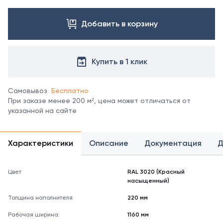
Посмотреть
все
цвета
Добавить в корзину
можно
в
справочнике
Купить в 1 клик
цветов
RAL
.
Отображение
Самовывоз
Бесплатно
цвета
При заказе менее 200 м², цена может отличаться от
на
указанной на сайте
мониторе
может
не
полностью
Характеристики
Описание
Документация
Д
соответствовать
его
реальному
Цвет
RAL 3020 (Красный
насыщенный)
оттенку.
Толщина наполнителя
220 мм
Рабочая ширина:
1160 мм