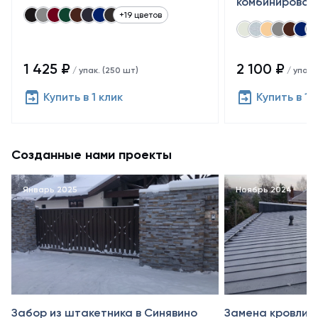
комбинирован
+19 цветов
1 425 ₽
2 100 ₽
/ упак. (250 шт)
/ упак.
Купить в 1 клик
Купить в 1 
Созданные нами проекты
Январь 2025
Ноябрь 2024
Забор из штакетника в Синявино
Замена кровли в