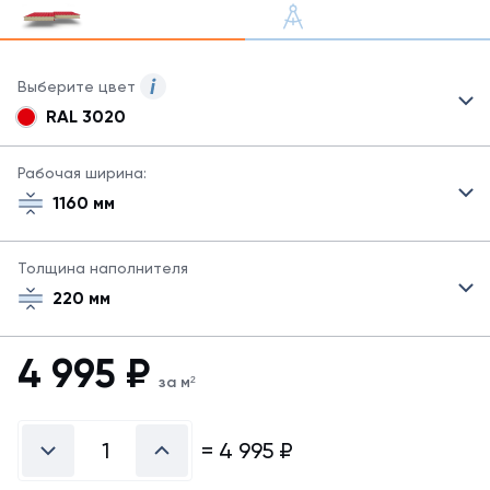
Выберите цвет
RAL 3020
Для
сэндвич-
панелей
Рабочая ширина:
могут
1160 мм
быть
указаны
не
Толщина наполнителя
все
220 мм
возможные
цвета.
Для
4 995
₽
заказа
за м²
другого
цвета
свяжитесь
=
4 995
₽
с
менеджером.