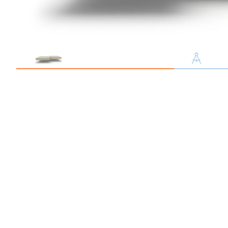
Профлист С21
Профнастил для забор
Кровельный профлист
Стеновой профнастил
Доборные элементы
Крепеж