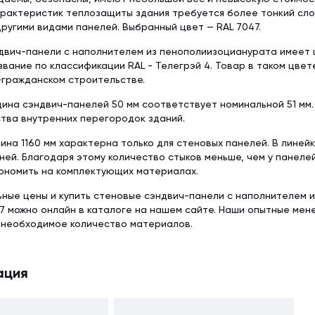
рактеристик теплозащиты здания требуется более тонкий слой
ругими видами панелей. Выбранный цвет — RAL 7047.
двич-панели с наполнителем из пенополиизоцианурата имеет 
вание по классификации RAL - Телегрэй 4. Товар в таком цве
гражданском строительстве.
ина сэндвич-панелей 50 мм соответствует номинальной 51 мм
тва внутренних перегородок зданий.
ина 1160 мм характерна только для стеновых панелей. В линей
ней. Благодаря этому количество стыков меньше, чем у панеле
ономить на комплектующих материалах.
ьные цены и купить стеновые сэндвич-панели с наполнителем 
7 можно онлайн в каталоге на нашем сайте. Наши опытные мен
 необходимое количество материалов.
ация