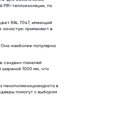
 PIR-теплоизоляции, по
цвет RAL 7047, имеющий
те зачастую применяют в
. Она наиболее популярна
ке сэндвич-панелей
й шириной 1000 мм, что
из пенополиизоцианурата в
еджеры помогут с выбором