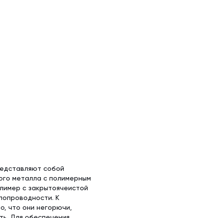
редставляют собой
ого металла с полимерным
олимер с закрытоячеистой
лопроводности. К
, что они негорючи,
ть. Для обеспечения