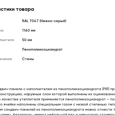
стики товара
RAL 7047 (Нежно-серый)
на:
1160 мм
лнителя
50 мм
Пенополиизоцианурат
енения
Стены
вич-панели с наполнителем из пенополиизоцианурата (PIR) п
онструкцию, наружные слои которой выполнены из оцинкованн
в качестве утеплителя применяется пенополиизоцианурат — п
го ячейки наполнены специальным газом с низкой степенью теп
 сэндвич-панелей из пенополиизоцианурата можно отнести то
цаемы, безопасны, имеют небольшой вес и невысокую стоимос