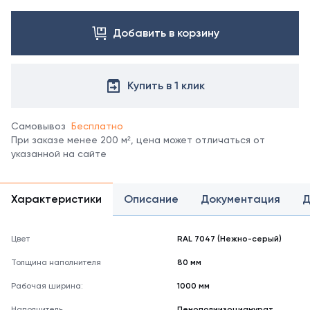
Посмотреть
все
цвета
Добавить в корзину
можно
в
справочнике
Купить в 1 клик
цветов
RAL
.
Отображение
Самовывоз
Бесплатно
цвета
При заказе менее 200 м², цена может отличаться от
на
указанной на сайте
мониторе
может
не
полностью
Характеристики
Описание
Документация
Д
соответствовать
его
реальному
Цвет
RAL 7047 (Нежно-серый)
оттенку.
Толщина наполнителя
80 мм
Рабочая ширина:
1000 мм
Наполнитель
Пенополиизоцианурат