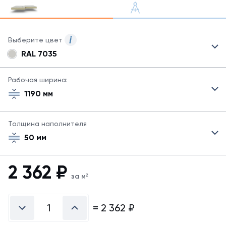
Выберите цвет
RAL 7035
Для
сэндвич-
панелей
Рабочая ширина:
могут
1190 мм
быть
указаны
не
Толщина наполнителя
все
50 мм
возможные
цвета.
Для
2 362
₽
заказа
за м²
другого
цвета
свяжитесь
=
2 362
₽
с
менеджером.