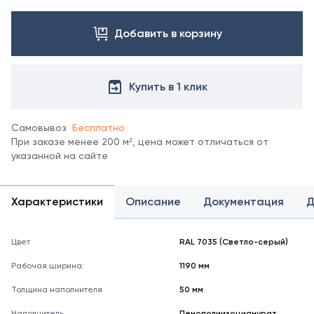
Посмотреть
все
цвета
Добавить в корзину
можно
в
справочнике
Купить в 1 клик
цветов
RAL
.
Отображение
Самовывоз
Бесплатно
цвета
При заказе менее 200 м², цена может отличаться от
на
указанной на сайте
мониторе
может
не
полностью
Характеристики
Описание
Документация
Д
соответствовать
его
реальному
Цвет
RAL 7035 (Светло-серый)
оттенку.
Рабочая ширина:
1190 мм
Толщина наполнителя
50 мм
Наполнитель
Пенополиизоцианурат