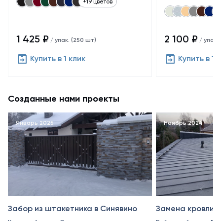
+19 цветов
1 425 ₽
2 100 ₽
/ упак. (250 шт)
/ упак.
Купить в 1 клик
Купить в 1 
Созданные нами проекты
Январь 2025
Ноябрь 2024
Забор из штакетника в Синявино
Замена кровли в