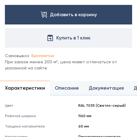
Посмотреть
все
цвета
Добавить в корзину
можно
в
справочнике
Купить в 1 клик
цветов
RAL
.
Отображение
Самовывоз
Бесплатно
цвета
При заказе менее 200 м², цена может отличаться от
на
указанной на сайте
мониторе
может
не
полностью
Характеристики
Описание
Документация
Д
соответствовать
его
реальному
Цвет
RAL 7035 (Светло-серый)
оттенку.
Рабочая ширина:
1160 мм
Толщина наполнителя
60 мм
Наполнитель
Пенополиизоцианурат