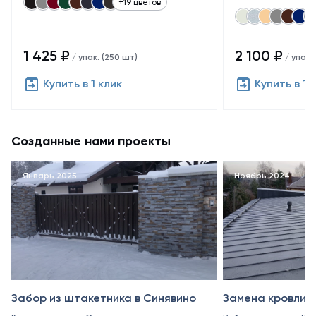
+19 цветов
1 425 ₽
2 100 ₽
/ упак. (250 шт)
/ упак.
Купить в 1 клик
Купить в 1 
Созданные нами проекты
Январь 2025
Ноябрь 2024
Забор из штакетника в Синявино
Замена кровли в