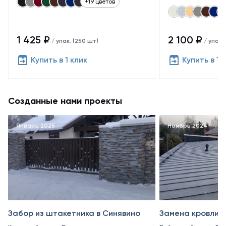
+19 цветов
1 425 ₽
2 100 ₽
/ упак. (250 шт)
/ упак.
Купить в 1 клик
Купить в 1 
Созданные нами проекты
Январь 2025
Ноябрь 2024
Забор из штакетника в Синявино
Замена кровли в