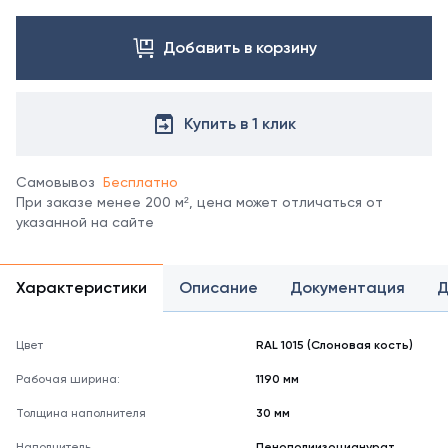
Посмотреть
все
цвета
Добавить в корзину
можно
в
справочнике
Купить в 1 клик
цветов
RAL
.
Отображение
Самовывоз
Бесплатно
цвета
При заказе менее 200 м², цена может отличаться от
на
указанной на сайте
мониторе
может
не
полностью
Характеристики
Описание
Документация
Д
соответствовать
его
реальному
Цвет
RAL 1015 (Слоновая кость)
оттенку.
Рабочая ширина:
1190 мм
Толщина наполнителя
30 мм
Наполнитель
Пенополиизоцианурат