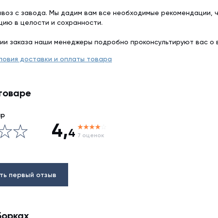
воз с завода. Мы дадим вам все необходимые рекомендации, 
цию в целости и сохранности.
ии заказа наши менеджеры подробно проконсультируют вас о 
ловия доставки и оплаты товара
товаре
ар
4,
4
7 оценок
ть первый отзыв
борках