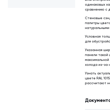
одинаковых ха
сравнению с д
Стеновые сэнд
палитры цвето
натуральными
Условная толщ
для обустройс
Указанная шир
панели такой 
максимальной 
холода из-за 
Узнать актуал
цвете RAL 101
рассчитают н
Документ