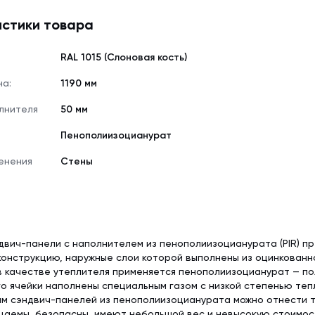
стики товара
RAL 1015 (Слоновая кость)
на:
1190 мм
лнителя
50 мм
Пенополиизоцианурат
енения
Стены
вич-панели с наполнителем из пенополиизоцианурата (PIR) п
онструкцию, наружные слои которой выполнены из оцинкованн
в качестве утеплителя применяется пенополиизоцианурат — п
го ячейки наполнены специальным газом с низкой степенью теп
 сэндвич-панелей из пенополиизоцианурата можно отнести то
цаемы, безопасны, имеют небольшой вес и невысокую стоимос