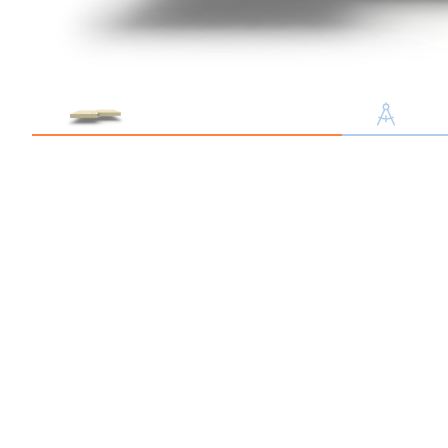
Профлист С21
Профнастил для забор
Кровельный профлист
Стеновой профнастил
Доборные элементы
Крепеж