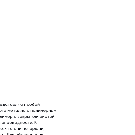
редставляют собой
ого металла с полимерным
олимер с закрытоячеистой
лопроводности. К
, что они негорючи,
ть. Для обеспечения