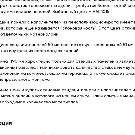
рактеристик теплозащиты здания требуется более тонкий слой
ругими видами панелей. Выбранный цвет — RAL 1015.
вич-панели с наполнителем из пенополиизоцианурата имеет ц
в, который ещё называется "слоновая кость". Этот цвет отлич
 отделочными материалами.
ина сэндвич-панелей 50 мм соответствует номинальной 51 мм
тва внутренних перегородок зданий.
ина 1190 мм характерна только для стеновых панелей и являет
ширины позволяют минимизировать количество стыков между ни
экономии на комплектующих материалах, а также снижает рис
неправильного монтажа.
ьные цены и купить стеновые сэндвич-панели с наполнителем 
5 можно онлайн в каталоге на нашем сайте. Наши опытные мене
еобходимое количество материалов.
ация