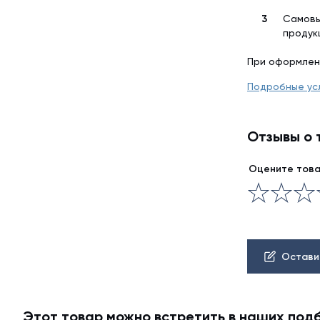
Самовы
продук
При оформлен
Подробные ус
Отзывы о 
Оцените тов
Остави
Этот товар можно встретить в наших под