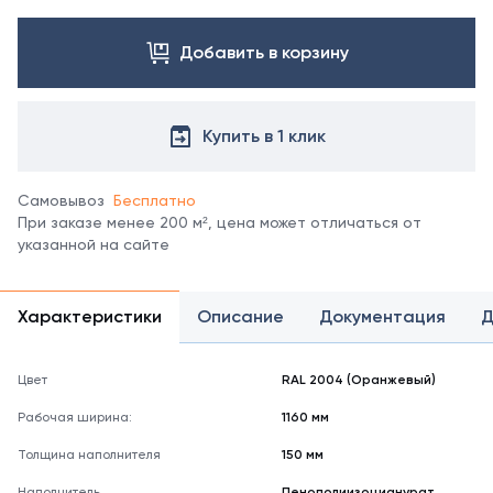
Посмотреть
все
цвета
Добавить в корзину
можно
в
справочнике
Купить в 1 клик
цветов
RAL
.
Отображение
Самовывоз
Бесплатно
цвета
При заказе менее 200 м², цена может отличаться от
на
указанной на сайте
мониторе
может
не
полностью
Характеристики
Описание
Документация
Д
соответствовать
его
реальному
Цвет
RAL 2004 (Оранжевый)
оттенку.
Рабочая ширина:
1160 мм
Толщина наполнителя
150 мм
Наполнитель
Пенополиизоцианурат