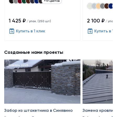
+19 цветов
1 425 ₽
2 100 ₽
/ упак. (250 шт)
/ упак.
Купить в 1 клик
Купить в 1 
Созданные нами проекты
Январь 2025
Ноябрь 2024
Забор из штакетника в Синявино
Замена кровли в