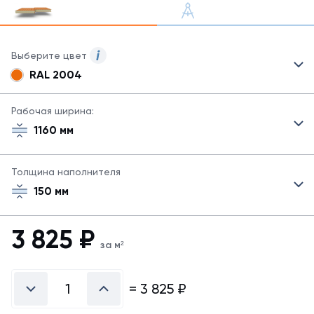
Выберите цвет
RAL 2004
Для
сэндвич-
панелей
Рабочая ширина:
могут
1160 мм
быть
указаны
не
Толщина наполнителя
все
150 мм
возможные
цвета.
Для
3 825
₽
заказа
за м²
другого
цвета
свяжитесь
=
3 825
₽
с
менеджером.