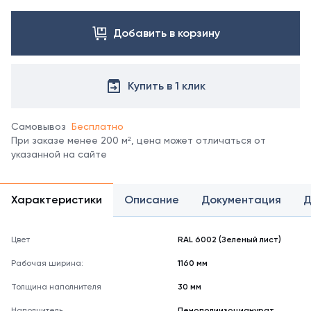
Посмотреть
все
цвета
Добавить в корзину
можно
в
справочнике
Купить в 1 клик
цветов
RAL
.
Отображение
Самовывоз
Бесплатно
цвета
При заказе менее 200 м², цена может отличаться от
на
указанной на сайте
мониторе
может
не
полностью
Характеристики
Описание
Документация
Д
соответствовать
его
реальному
Цвет
RAL 6002 (Зеленый лист)
оттенку.
Рабочая ширина:
1160 мм
Толщина наполнителя
30 мм
Наполнитель
Пенополиизоцианурат