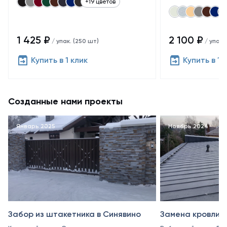
+19 цветов
1 425 ₽
2 100 ₽
/ упак. (250 шт)
/ упак.
Купить в 1 клик
Купить в 1 
Созданные нами проекты
Январь 2025
Ноябрь 2024
Забор из штакетника в Синявино
Замена кровли в