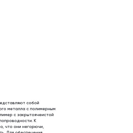
редставляют собой
ого металла с полимерным
олимер с закрытоячеистой
лопроводности. К
, что они негорючи,
ть. Для обеспечения