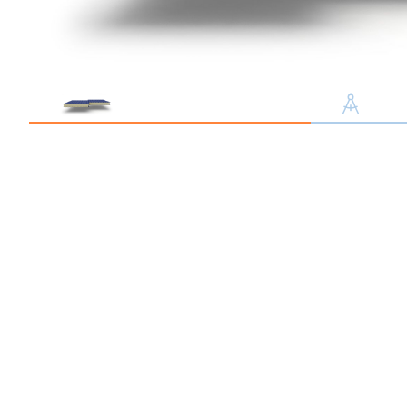
Профлист С21
Профнастил для забор
Кровельный профлист
Стеновой профнастил
Доборные элементы
Крепеж