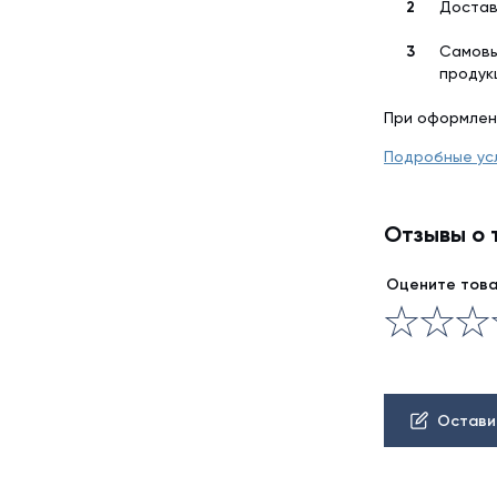
Достав
Самовы
продук
При оформлен
Подробные ус
Отзывы о 
Оцените тов
Остави