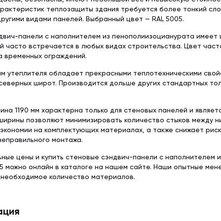
рактеристик теплозащиты здания требуется более тонкий слой
ругими видами панелей. Выбранный цвет — RAL 5005.
вич-панели с наполнителем из пенополиизоцианурата имеет ц
ый часто встречается в любых видах строительства. Цвет част
а временных ограждений.
мм утеплителя обладает прекрасными теплотехническими свой
северных широт. Производится дольше других стандартных тол
ина 1190 мм характерна только для стеновых панелей и являет
ширины позволяют минимизировать количество стыков между ни
экономии на комплектующих материалах, а также снижает рис
неправильного монтажа.
ьные цены и купить стеновые сэндвич-панели с наполнителем 
5 можно онлайн в каталоге на нашем сайте. Наши опытные мен
 необходимое количество материалов.
ация