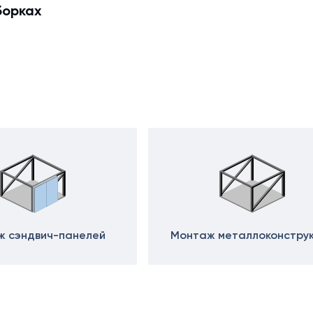
борках
 сэндвич-панелей
Монтаж металлоконстру