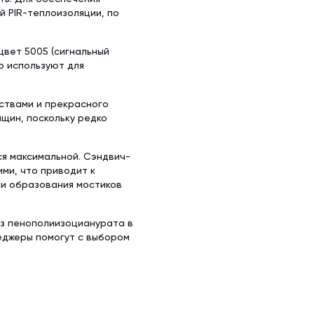
 PIR-теплоизоляции, по
вет 5005 (сигнальный
о используют для
ствами и прекрасного
щин, поскольку редко
ся максимальной. Сэндвич-
ми, что приводит к
ки образования мостиков
из пенополиизоцианурата в
еджеры помогут с выбором