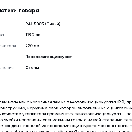
стики товара
RAL 5005 (Синий)
на:
1190 мм
лнителя
220 мм
Пенополиизоцианурат
енения
Стены
вич-панели с наполнителем из пенополиизоцианурата (PIR) п
онструкцию, наружные слои которой выполнены из оцинкованн
в качестве утеплителя применяется пенополиизоцианурат — п
го ячейки наполнены специальным газом с низкой степенью теп
 сэндвич-панелей из пенополиизоцианурата можно отнести то
цаемы, безопасны, имеют небольшой вес и невысокую стоимос