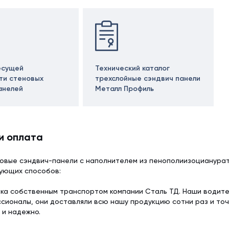
есущей
Технический каталог
ти стеновых
трехслойные сэндвич панели
анелей
Металл Профиль
и оплата
овые сэндвич-панели с наполнителем из пенополиизоцианурат
дующих способов:
ка собственным транспортом компании Сталь ТД. Наши водит
сионалы, они доставляли всю нашу продукцию сотни раз и точ
 и надежно.