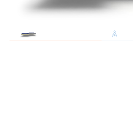
Профлист С21
Профнастил для забор
Кровельный профлист
Стеновой профнастил
Доборные элементы
Крепеж