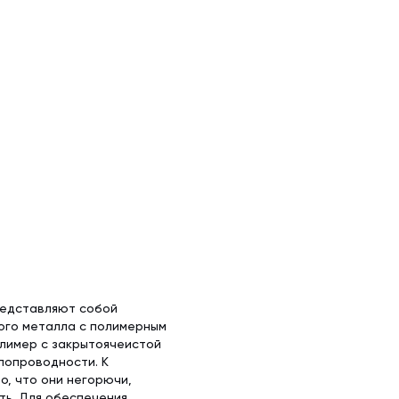
редставляют собой
ого металла с полимерным
олимер с закрытоячеистой
лопроводности. К
, что они негорючи,
ть. Для обеспечения