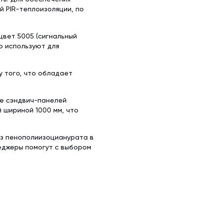
 PIR-теплоизоляции, по
вет 5005 (сигнальный
о используют для
у того, что обладает
ке сэндвич-панелей
й шириной 1000 мм, что
из пенополиизоцианурата в
еджеры помогут с выбором