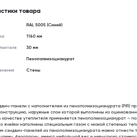
стики товара
RAL 5005 (Синий)
на:
1160 мм
лнителя
30 мм
Пенополиизоцианурат
енения
Стены
вич-панели с наполнителем из пенополиизоцианурата (PIR) п
онструкцию, наружные слои которой выполнены из оцинкованн
в качестве утеплителя применяется пенополиизоцианурат — п
го ячейки наполнены специальным газом с низкой степенью теп
 сэндвич-панелей из пенополиизоцианурата можно отнести то
цаемы, безопасны, имеют небольшой вес и невысокую стоимос