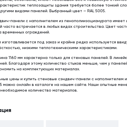
рактеристик теплозащиты здания требуется более тонкий слой
ругими видами панелей. Выбранный цвет — RAL 5005.
вич-панели с наполнителем из пенополиизоцианурата имеет ц
ый часто встречается в любых видах строительства. Цвет част
а временных ограждений.
 изготавливается под заказ и крайне редко используется ввид
сткостью, низкими теплотехническими характеристиками.
ина 1160 мм характерна только для стеновых панелей. В линей
ней. Благодаря этому количество стыков меньше, чем у панеле
ономить на комплектующих материалах.
ьные цены и купить стеновые сэндвич-панели с наполнителем 
5 можно онлайн в каталоге на нашем сайте. Наши опытные мен
 необходимое количество материалов.
ация