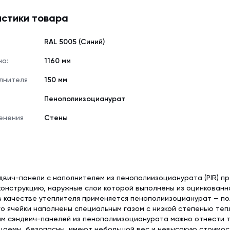
стики товара
RAL 5005 (Синий)
на:
1160 мм
лнителя
150 мм
Пенополиизоцианурат
енения
Стены
вич-панели с наполнителем из пенополиизоцианурата (PIR) п
онструкцию, наружные слои которой выполнены из оцинкованн
в качестве утеплителя применяется пенополиизоцианурат — п
го ячейки наполнены специальным газом с низкой степенью теп
 сэндвич-панелей из пенополиизоцианурата можно отнести то
цаемы, безопасны, имеют небольшой вес и невысокую стоимос