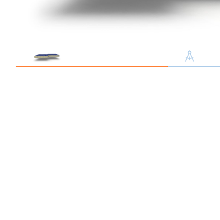
Профлист С21
Профнастил для забор
Кровельный профлист
Стеновой профнастил
Доборные элементы
Крепеж