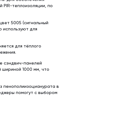
 PIR-теплоизоляции, по
вет 5005 (сигнальный
о используют для
няется для тёплого
ежения.
ке сэндвич-панелей
й шириной 1000 мм, что
из пенополиизоцианурата в
еджеры помогут с выбором