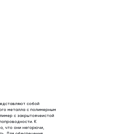
редставляют собой
ого металла с полимерным
олимер с закрытоячеистой
лопроводности. К
, что они негорючи,
ть. Для обеспечения