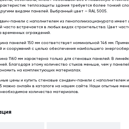
рактеристик теплозащиты здания требуется более тонкий слой
ругими видами панелей. Выбранный цвет — RAL 5005.
вич-панели с наполнителем из пенополиизоцианурата имеет ц
ый часто встречается в любых видах строительства. Цвет част
а временных ограждений.
ина панелей 150 мм соответствует номинальной 146 мм. Приме
й и сооружений с целью обеспечения наибольшего энергосбер
ина 1160 мм характерна только для стеновых панелей. В линей
ней. Благодаря этому количество стыков меньше, чем у панеле
ономить на комплектующих материалах.
ьные цены и купить стеновые сэндвич-панели с наполнителем 
5 можно онлайн в каталоге на нашем сайте. Наши опытные мен
 необходимое количество материалов.
ация