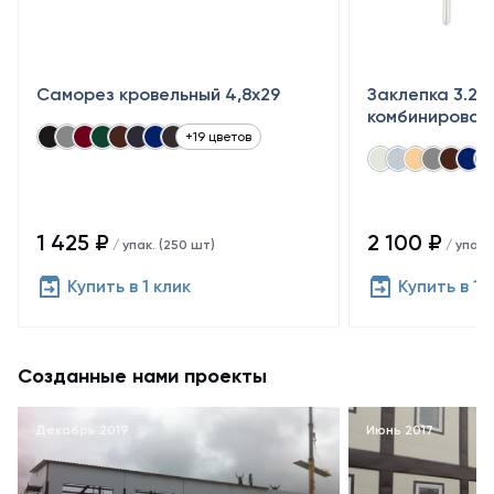
Саморез кровельный 4,8x29
Заклепка 3.2×
комбинирован
+19 цветов
1 425 ₽
2 100 ₽
/ упак. (250 шт)
/ упак.
Купить в 1 клик
Купить в 1 
Созданные нами проекты
Декабрь 2019
Июнь 2017