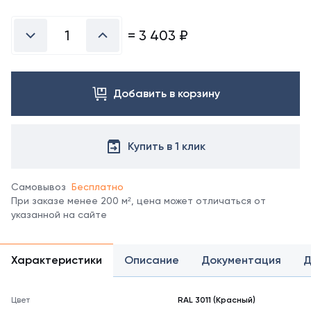
Посмотреть
все
цвета
=
3 403
₽
можно
в
справочнике
цветов
Добавить в корзину
RAL.
*
отображение
цвета
Купить в 1 клик
на
мониторе
может
Самовывоз
Бесплатно
не
При заказе менее 200 м², цена может отличаться от
полностью
указанной на сайте
соответствовать
его
реальному
Характеристики
Описание
Документация
Д
оттенку.
Цвет
RAL 3011 (Красный)