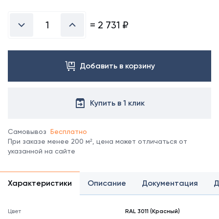
Посмотреть
все
цвета
=
2 731
₽
можно
в
справочнике
цветов
Добавить в корзину
RAL.
*
отображение
цвета
Купить в 1 клик
на
мониторе
может
Самовывоз
Бесплатно
не
При заказе менее 200 м², цена может отличаться от
полностью
указанной на сайте
соответствовать
его
реальному
Характеристики
Описание
Документация
Д
оттенку.
Цвет
RAL 3011 (Красный)