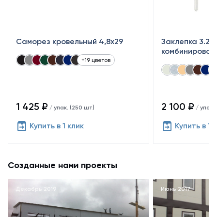
Саморез кровельный 4,8x29
Заклепка 3.2×
комбинирован
+19 цветов
1 425 ₽
2 100 ₽
/ упак. (250 шт)
/ упак.
Купить в 1 клик
Купить в 1 
Созданные нами проекты
Декабрь 2019
Июнь 2017