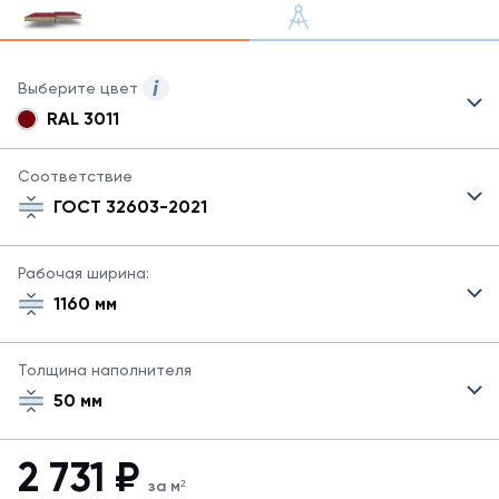
Выберите цвет
RAL 3011
Для
сэндвич-
панелей
Соответствие
могут
ГОСТ 32603-2021
быть
указаны
не
Рабочая ширина:
все
1160 мм
возможные
цвета.
Для
Толщина наполнителя
заказа
другого
50 мм
цвета
свяжитесь
с
2 731
₽
менеджером.
за м²