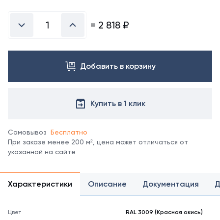
Посмотреть
все
цвета
=
2 818
₽
можно
в
справочнике
цветов
Добавить в корзину
RAL.
*
отображение
цвета
Купить в 1 клик
на
мониторе
может
Самовывоз
Бесплатно
не
При заказе менее 200 м², цена может отличаться от
полностью
указанной на сайте
соответствовать
его
реальному
Характеристики
Описание
Документация
Д
оттенку.
Цвет
RAL 3009 (Красная окись)