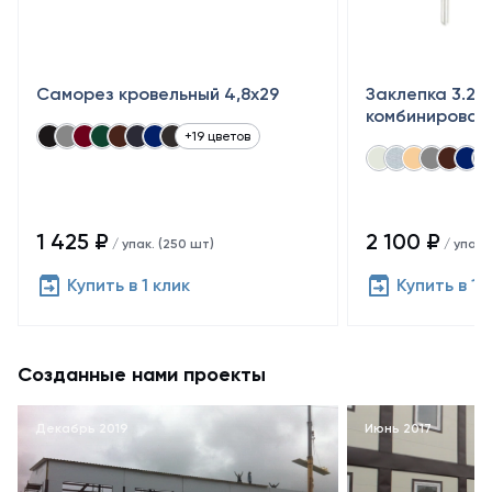
Саморез кровельный 4,8x29
Заклепка 3.2×
комбинирован
+19 цветов
1 425 ₽
2 100 ₽
/ упак. (250 шт)
/ упак.
Купить в 1 клик
Купить в 1 
Созданные нами проекты
Декабрь 2019
Июнь 2017