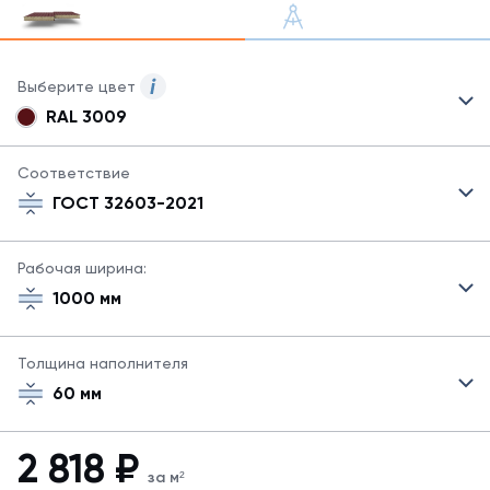
Выберите цвет
RAL 3009
Для
сэндвич-
панелей
Соответствие
могут
ГОСТ 32603-2021
быть
указаны
не
Рабочая ширина:
все
1000 мм
возможные
цвета.
Для
Толщина наполнителя
заказа
другого
60 мм
цвета
свяжитесь
с
2 818
₽
менеджером.
за м²