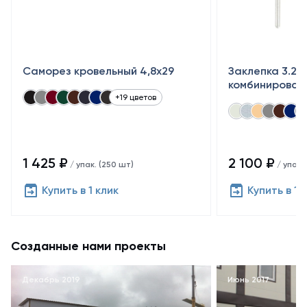
Саморез кровельный 4,8x29
Заклепка 3.2×
комбинирован
+19 цветов
1 425 ₽
2 100 ₽
/ упак. (250 шт)
/ упак.
Купить в 1 клик
Купить в 1 
Созданные нами проекты
Декабрь 2019
Июнь 2017