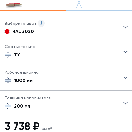
Выберите цвет
RAL 3020
Для
сэндвич-
панелей
Соответствие
могут
ТУ
быть
указаны
не
Рабочая ширина:
все
1000 мм
возможные
цвета.
Для
Толщина наполнителя
заказа
другого
200 мм
цвета
свяжитесь
с
3 738
₽
менеджером.
за м²