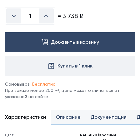
Посмотреть
все
цвета
=
3 738
₽
можно
в
справочнике
цветов
Добавить в корзину
RAL.
*
отображение
цвета
Купить в 1 клик
на
мониторе
может
Самовывоз
Бесплатно
не
При заказе менее 200 м², цена может отличаться от
полностью
указанной на сайте
соответствовать
его
реальному
Характеристики
Описание
Документация
Д
оттенку.
Цвет
RAL 3020 (Красный