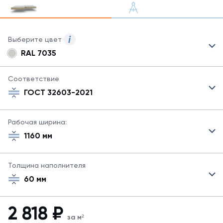
Выберите цвет
RAL 7035
Для
сэндвич-
панелей
Соответствие
могут
ГОСТ 32603-2021
быть
указаны
не
Рабочая ширина:
все
1160 мм
возможные
цвета.
Для
Толщина наполнителя
заказа
другого
60 мм
цвета
свяжитесь
с
2 818
₽
менеджером.
за м²