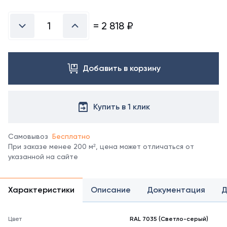
Посмотреть
все
цвета
=
2 818
₽
можно
в
справочнике
цветов
Добавить в корзину
RAL.
*
отображение
цвета
Купить в 1 клик
на
мониторе
может
Самовывоз
Бесплатно
не
При заказе менее 200 м², цена может отличаться от
полностью
указанной на сайте
соответствовать
его
реальному
Характеристики
Описание
Документация
Д
оттенку.
Цвет
RAL 7035 (Светло-серый)