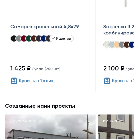
Саморез кровельный 4,8x29
Заклепка 3.2×
комбинирован
+19 цветов
1 425 ₽
2 100 ₽
/ упак. (250 шт)
/ упак.
Купить в 1 клик
Купить в 1 
Созданные нами проекты
Декабрь 2019
Июнь 2017