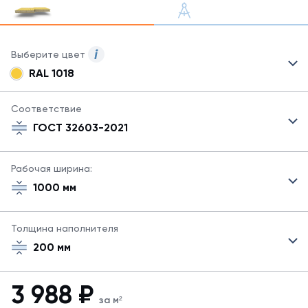
Выберите цвет
RAL 1018
Для
сэндвич-
панелей
Соответствие
могут
ГОСТ 32603-2021
быть
указаны
не
Рабочая ширина:
все
1000 мм
возможные
цвета.
Для
Толщина наполнителя
заказа
другого
200 мм
цвета
свяжитесь
с
3 988
₽
менеджером.
за м²