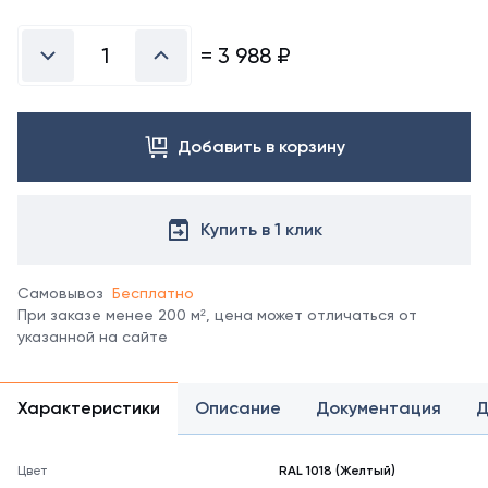
Посмотреть
все
цвета
=
3 988
₽
можно
в
справочнике
цветов
Добавить в корзину
RAL.
*
отображение
цвета
Купить в 1 клик
на
мониторе
может
Самовывоз
Бесплатно
не
При заказе менее 200 м², цена может отличаться от
полностью
указанной на сайте
соответствовать
его
реальному
Характеристики
Описание
Документация
Д
оттенку.
Цвет
RAL 1018 (Желтый)