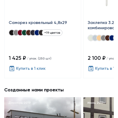
Саморез кровельный 4,8x29
Заклепка 3.2×
комбинирован
+19 цветов
1 425 ₽
2 100 ₽
/ упак. (250 шт)
/ упак.
Купить в 1 клик
Купить в 1 
Созданные нами проекты
Декабрь 2019
Июнь 2017