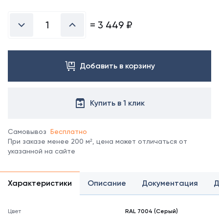
Посмотреть
все
цвета
=
3 449
₽
можно
в
справочнике
цветов
Добавить в корзину
RAL.
*
отображение
цвета
Купить в 1 клик
на
мониторе
может
Самовывоз
Бесплатно
не
При заказе менее 200 м², цена может отличаться от
полностью
указанной на сайте
соответствовать
его
реальному
Характеристики
Описание
Документация
Д
оттенку.
Цвет
RAL 7004 (Серый)