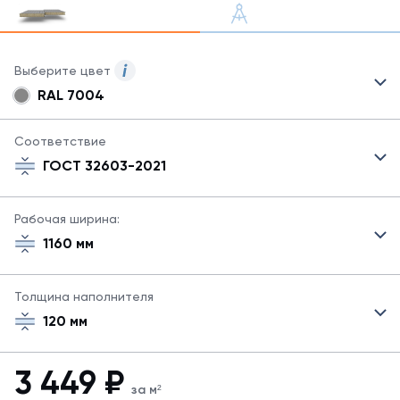
Выберите цвет
RAL 7004
Для
сэндвич-
панелей
Соответствие
могут
ГОСТ 32603-2021
быть
указаны
не
Рабочая ширина:
все
1160 мм
возможные
цвета.
Для
Толщина наполнителя
заказа
другого
120 мм
цвета
свяжитесь
с
3 449
₽
менеджером.
за м²