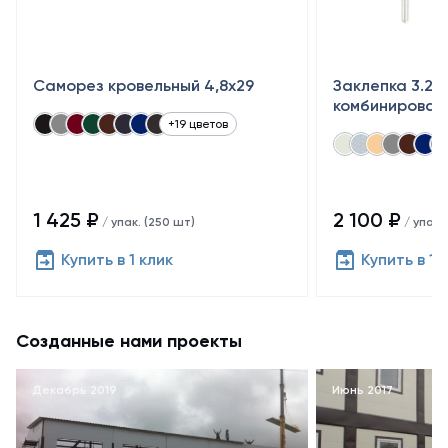
Саморез кровельный 4,8x29
Заклепка 3.2×
комбинирован
+19 цветов
1 425 ₽
2 100 ₽
/ упак. (250 шт)
/ упак.
Купить в 1 клик
Купить в 1 
Созданные нами проекты
Декабрь 2019
Июнь 2017