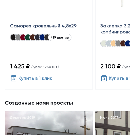
Саморез кровельный 4,8x29
Заклепка 3.2×
комбинирован
+19 цветов
1 425 ₽
2 100 ₽
/ упак. (250 шт)
/ упак.
Купить в 1 клик
Купить в 1 
Созданные нами проекты
Декабрь 2019
Июнь 2017