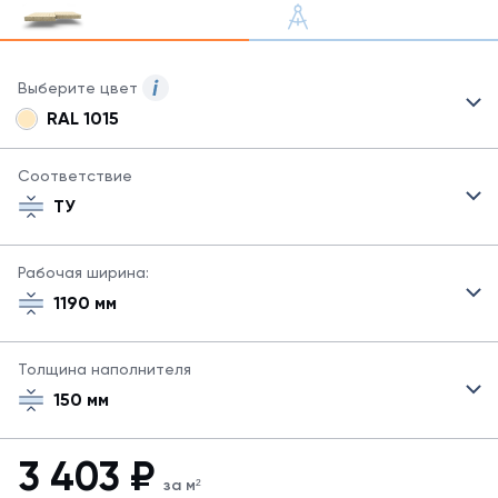
Выберите цвет
RAL 1015
Для
сэндвич-
панелей
Соответствие
могут
ТУ
быть
указаны
не
Рабочая ширина:
все
1190 мм
возможные
цвета.
Для
Толщина наполнителя
заказа
другого
150 мм
цвета
свяжитесь
с
3 403
₽
менеджером.
за м²