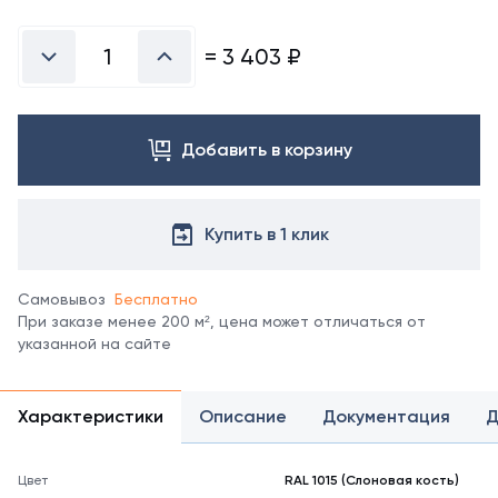
Посмотреть
все
цвета
=
3 403
₽
можно
в
справочнике
цветов
Добавить в корзину
RAL.
*
отображение
цвета
Купить в 1 клик
на
мониторе
может
Самовывоз
Бесплатно
не
При заказе менее 200 м², цена может отличаться от
полностью
указанной на сайте
соответствовать
его
реальному
Характеристики
Описание
Документация
Д
оттенку.
Цвет
RAL 1015 (Слоновая кость)