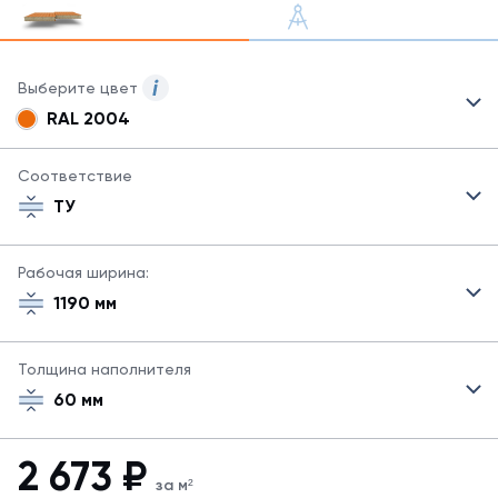
Выберите цвет
RAL 2004
Для
сэндвич-
панелей
Соответствие
могут
ТУ
быть
указаны
не
Рабочая ширина:
все
1190 мм
возможные
цвета.
Для
Толщина наполнителя
заказа
другого
60 мм
цвета
свяжитесь
с
2 673
₽
менеджером.
за м²