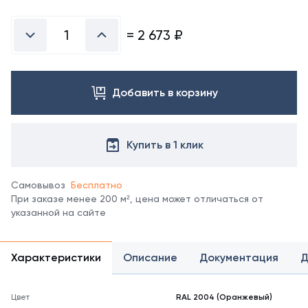
Посмотреть
все
цвета
=
2 673
₽
можно
в
справочнике
цветов
Добавить в корзину
RAL.
*
отображение
цвета
Купить в 1 клик
на
мониторе
может
Самовывоз
Бесплатно
не
При заказе менее 200 м², цена может отличаться от
полностью
указанной на сайте
соответствовать
его
реальному
Характеристики
Описание
Документация
Д
оттенку.
Цвет
RAL 2004 (Оранжевый)