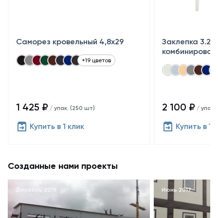
Саморез кровельный 4,8x29
Заклепка 3.2×
комбинирован
+19 цветов
1 425 ₽
2 100 ₽
/ упак. (250 шт)
/ упак.
Купить в 1 клик
Купить в 1 
Созданные нами проекты
Декабрь 2019
Июнь 2017