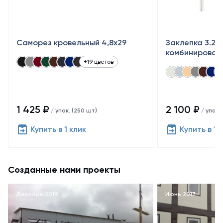
Саморез кровельный 4,8x29
Заклепка 3.2×
комбинирован
+19 цветов
1 425 ₽
2 100 ₽
/ упак. (250 шт)
/ упак.
Купить в 1 клик
Купить в 1 
Созданные нами проекты
Декабрь 2019
Июнь 2017