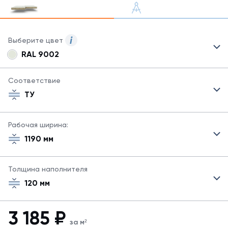
Выберите цвет
RAL 9002
Для
сэндвич-
панелей
Соответствие
могут
ТУ
быть
указаны
не
Рабочая ширина:
все
1190 мм
возможные
цвета.
Для
Толщина наполнителя
заказа
другого
120 мм
цвета
свяжитесь
с
3 185
₽
менеджером.
за м²