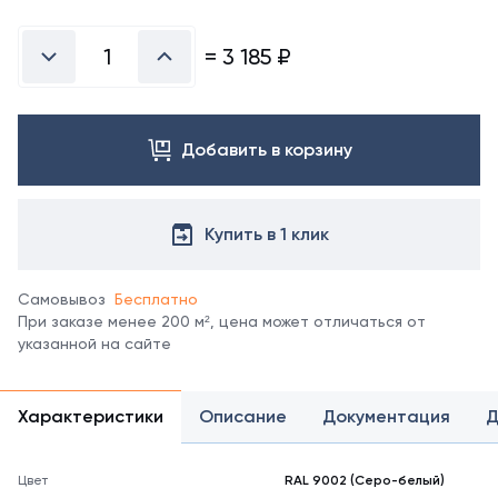
Посмотреть
все
цвета
=
3 185
₽
можно
в
справочнике
цветов
Добавить в корзину
RAL.
*
отображение
цвета
Купить в 1 клик
на
мониторе
может
Самовывоз
Бесплатно
не
При заказе менее 200 м², цена может отличаться от
полностью
указанной на сайте
соответствовать
его
реальному
Характеристики
Описание
Документация
Д
оттенку.
Цвет
RAL 9002 (Серо-белый)