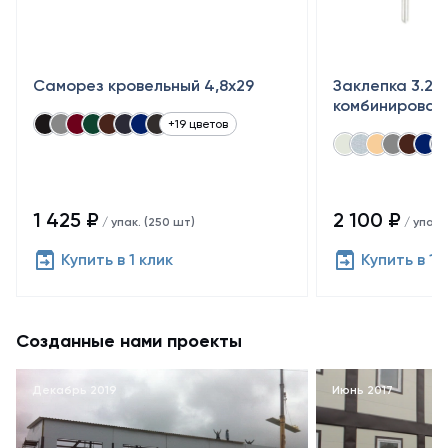
Саморез кровельный 4,8x29
Заклепка 3.2×
комбинирован
+19 цветов
1 425 ₽
2 100 ₽
/ упак. (250 шт)
/ упак.
Купить в 1 клик
Купить в 1 
Созданные нами проекты
Декабрь 2019
Июнь 2017