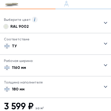
Выберите цвет
RAL 9002
Для
сэндвич-
панелей
Соответствие
могут
ТУ
быть
указаны
не
Рабочая ширина:
все
1160 мм
возможные
цвета.
Для
Толщина наполнителя
заказа
другого
180 мм
цвета
свяжитесь
с
3 599
₽
менеджером.
за м²