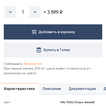
Посмотреть
все
цвета
=
3 599
₽
можно
в
справочнике
цветов
Добавить в корзину
RAL.
*
отображение
цвета
Купить в 1 клик
на
мониторе
может
Самовывоз
Бесплатно
не
При заказе менее 200 м², цена может отличаться от
полностью
указанной на сайте
соответствовать
его
реальному
Характеристики
Описание
Документация
Д
оттенку.
Цвет
RAL 9002 (Серо-белый)