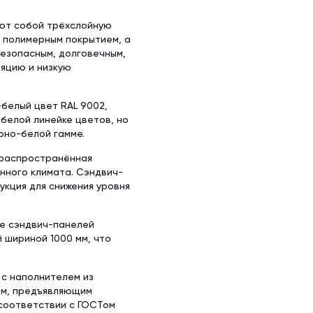
яют собой трёхслойную
с полимерным покрытием, а
безопасным, долговечным,
яцию и низкую
белый цвет RAL 9002,
 белой линейке цветов, но
рно-белой гамме.
 распространённая
енного климата. Сэндвич-
укция для снижения уровня
ке сэндвич-панелей
й шириной 1000 мм, что
 с наполнителем из
ом, предъявляющим
 соответствии с ГОСТом