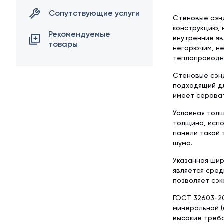
Сопутствующие услуги
Стеновые сэн
конструкцию, 
Рекомендуемые
внутренние яв
товары
негорючим, н
теплопроводно
Стеновые сэнд
подходящий дл
имеет сероват
Условная толщ
толщина, испо
панели такой 
шума.
Указанная шир
является сред
позволяет сэк
ГОСТ 32603-20
минеральной (
высокие требо