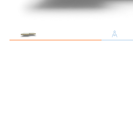
Профлист С21
Профнастил для забор
Кровельный профлист
Стеновой профнастил
Доборные элементы
Крепеж