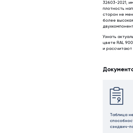
32603-2021, и
плотность нап
сторон не мен
более высокая
двухкомпонент
Узнать актуал
цвете RAL 900
и рассчитают
Документ
Таблица н
способнос
сэндвич-п