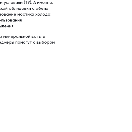
условиям (ТУ). А именно:
ской облицовки с обеих
зование мостика холода;
ользования
ыления.
из минеральной ваты в
неджеры помогут с выбором