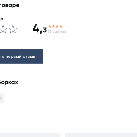
товаре
ар
4,
3
12 оценок
ть первый отзыв
борках
й