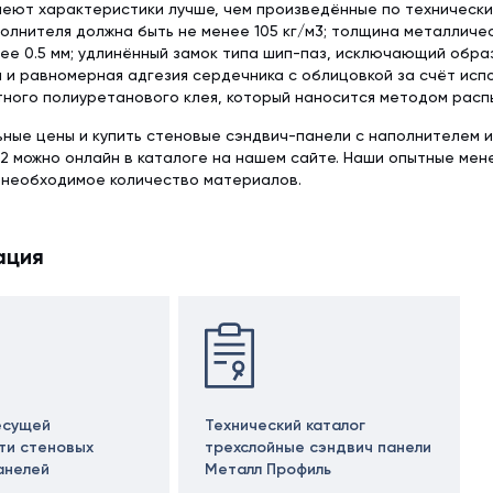
меют характеристики лучше, чем произведённые по техническим 
олнителя должна быть не менее 105 кг/м3; толщина металличе
ее 0.5 мм; удлинённый замок типа шип-паз, исключающий обра
 и равномерная адгезия сердечника с облицовкой за счёт исп
ного полиуретанового клея, который наносится методом расп
ьные цены и купить стеновые сэндвич-панели с наполнителем 
2 можно онлайн в каталоге на нашем сайте. Наши опытные ме
 необходимое количество материалов.
ация
есущей
Технический каталог
ти стеновых
трехслойные сэндвич панели
анелей
Металл Профиль