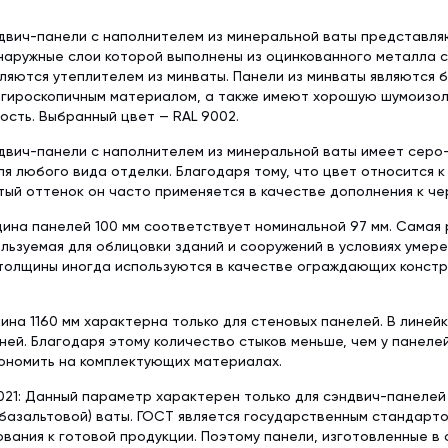
двич-панели с наполнителем из минеральной ваты представл
наружные слои которой выполнены из оцинкованного металла 
ляются утеплителем из минваты. Панели из минваты являются 
егироскопичным материалом, а также имеют хорошую шумоизол
сть. Выбранный цвет — RAL 9002.
вич-панели с наполнителем из минеральной ваты имеет серо-
я любого вида отделки. Благодаря тому, что цвет относится к
ый оттенок он часто применяется в качестве дополнения к че
ина панелей 100 мм соответствует номинальной 97 мм. Самая
льзуемая для облицовки зданий и сооружений в условиях умер
толщины иногда используются в качестве ограждающих констр
ина 1160 мм характерна только для стеновых панелей. В линей
ней. Благодаря этому количество стыков меньше, чем у панеле
ономить на комплектующих материалах.
21: Данный параметр характерен только для сэндвич-панелей
базальтовой) ваты. ГОСТ является государственным стандарт
вания к готовой продукции. Поэтому панели, изготовленные в