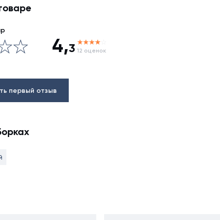
товаре
ар
4,
3
12 оценок
ть первый отзыв
борках
й