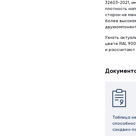
32603-2021, и
плотность нап
сторон не мен
более высокая
двухкомпонент
Узнать актуал
цвете RAL 900
и рассчитают
Документ
Таблица н
способнос
сэндвич-п