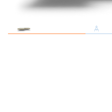
Профлист С21
Профнастил для забор
Кровельный профлист
Стеновой профнастил
Доборные элементы
Крепеж