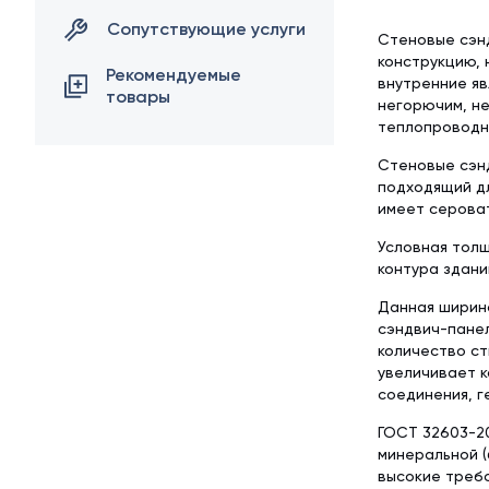
Сопутствующие услуги
Стеновые сэн
конструкцию, 
Рекомендуемые
внутренние яв
товары
негорючим, н
теплопроводно
Стеновые сэнд
подходящий дл
имеет сероват
Условная толщ
контура здани
Данная ширина
сэндвич-панел
количество ст
увеличивает к
соединения, г
ГОСТ 32603-20
минеральной (
высокие требо