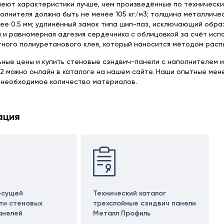
меют характеристики лучше, чем произведённые по техническим 
олнителя должна быть не менее 105 кг/м3; толщина металличе
ее 0.5 мм; удлинённый замок типа шип-паз, исключающий обра
 и равномерная адгезия сердечника с облицовкой за счёт исп
ного полиуретанового клея, который наносится методом расп
ьные цены и купить стеновые сэндвич-панели с наполнителем 
2 можно онлайн в каталоге на нашем сайте. Наши опытные ме
 необходимое количество материалов.
ация
есущей
Технический каталог
ти стеновых
трехслойные сэндвич панели
анелей
Металл Профиль