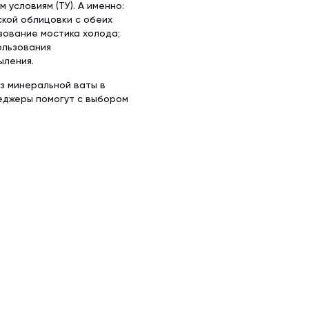
условиям (ТУ). А именно:
ской облицовки с обеих
зование мостика холода;
ользования
ыления.
из минеральной ваты в
неджеры помогут с выбором