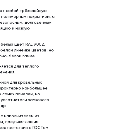
яют собой трёхслойную
с полимерным покрытием, а
безопасным, долговечным,
яцию и низкую
белый цвет RAL 9002,
 белой линейке цветов, но
рно-белой гамме.
няется для тёплого
ежения.
жной для кровельных
характерно наибольшее
х самих панелей, но
 уплотнители замкового
др.
 с наполнителем из
ом, предъявляющим
 соответствии с ГОСТом