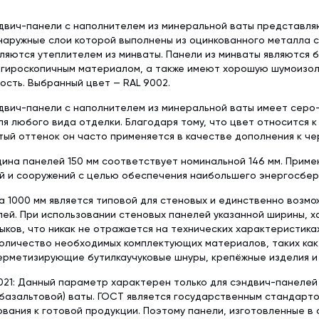
двич-панели с наполнителем из минеральной ваты представл
наружные слои которой выполнены из оцинкованного металла 
ляются утеплителем из минваты. Панели из минваты являются 
егироскопичным материалом, а также имеют хорошую шумоизол
сть. Выбранный цвет — RAL 9002.
вич-панели с наполнителем из минеральной ваты имеет серо-
я любого вида отделки. Благодаря тому, что цвет относится к
ый оттенок он часто применяется в качестве дополнения к че
ина панелей 150 мм соответствует номинальной 146 мм. Приме
й и сооружений с целью обеспечения наибольшего энергосбер
 1000 мм является типовой для стеновых и единственно возмо
ей. При использовании стеновых панелей указанной ширины, 
ыков, что никак не отражается на технических характеристика
оличество необходимых комплектующих материалов, таких как
ерметизирующие бутилкаучуковые шнуры, крепёжные изделия и 
21: Данный параметр характерен только для сэндвич-панелей
базальтовой) ваты. ГОСТ является государственным стандарт
вания к готовой продукции. Поэтому панели, изготовленные в