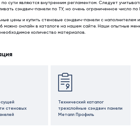
 по сути являются внутренним регламентом. Следует учитыват
ливать сэндвич-панели по ТУ, но очень ограниченное число по 
ьные цены и купить стеновые сэндвич-панели с наполнителем 
6 можно онлайн в каталоге на нашем сайте. Наши опытные ме
 необходимое количество материалов.
ация
есущей
Технический каталог
ти стеновых
трехслойные сэндвич панели
анелей
Металл Профиль