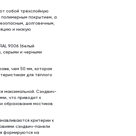
яют собой трёхслойную
с полимерным покрытием, а
безопасным, долговечным,
яцию и низкую
RAL 9006 (белый
и, серыми и черными
оже, чем 50 мм, которая
ктеристикам для тёплого
ся максимальной. Сэндвич-
ми, что приводит к
ки образования мостиков
анавливаются критерии к
ловиями сэндвич-панели
ия формируются на