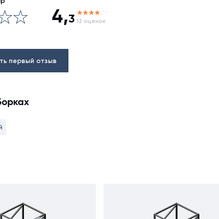
ар
4,
3
12 оценок
ть первый отзыв
борках
й