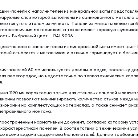
двич-панели с наполнителем из минеральной ваты представл
наружные слои которой выполнены из оцинкованного металла 
ляются утеплителем из минваты. Панели из минваты являются 
егироскопичным материалом, а также имеют хорошую шумоизол
сть. Выбранный цвет — RAL 9006.
вич-панели с наполнителем из минеральной ваты имеет цвет 
торый относится к металликам и отлично гармонирует с белым
ич-панелей 60 мм используется довольно редко, поскольку дор
для перегородок, но недостаточна по теплотехническим хара
я.
ина 1190 мм характерна только для стеновых панелей и являет
ширины позволяют минимизировать количество стыков между ни
экономии на комплектующих материалах, а также снижает рис
неправильного монтажа.
пространённый нормативный документ, согласно которому уст
характеристикам панелей. В соответствии с техническими ус
со всеми видами сердечника (наполнителя). Данные требован