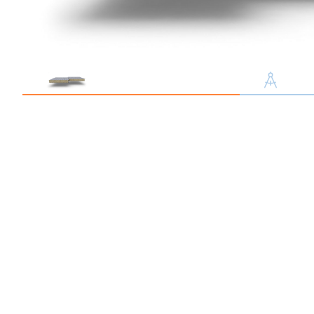
Профлист С21
Профнастил для забор
Кровельный профлист
Стеновой профнастил
Доборные элементы
Крепеж