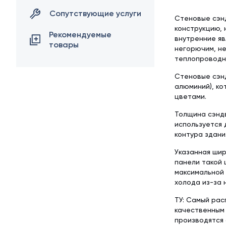
Сопутствующие услуги
Стеновые сэн
конструкцию, 
Рекомендуемые
внутренние яв
товары
негорючим, н
теплопроводно
Стеновые сэнд
алюминий), ко
цветами.
Толщина сэндв
используется 
контура здани
Указанная шир
панели такой 
максимальной 
холода из-за 
ТУ: Самый рас
качественным 
производятся 