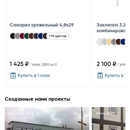
Саморез кровельный 4,8x29
Заклепка 3.2×
комбинирован
+19 цветов
1 425 ₽
2 100 ₽
/ упак. (250 шт)
/ упак.
Купить в 1 клик
Купить в 1 
Созданные нами проекты
Декабрь 2019
Июнь 2017