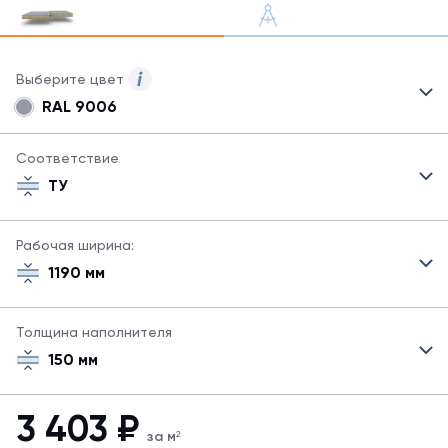
Выберите цвет
RAL 9006
Для
сэндвич-
панелей
Соответствие
могут
ТУ
быть
указаны
не
Рабочая ширина:
все
1190 мм
возможные
цвета.
Для
Толщина наполнителя
заказа
другого
150 мм
цвета
свяжитесь
с
3 403
₽
менеджером.
за м²