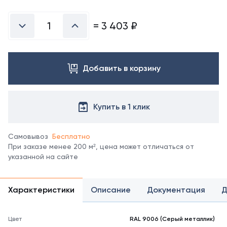
Посмотреть
все
цвета
=
3 403
₽
можно
в
справочнике
цветов
Добавить в корзину
RAL.
*
отображение
цвета
Купить в 1 клик
на
мониторе
может
Самовывоз
Бесплатно
не
При заказе менее 200 м², цена может отличаться от
полностью
указанной на сайте
соответствовать
его
реальному
Характеристики
Описание
Документация
Д
оттенку.
Цвет
RAL 9006 (Серый металлик)