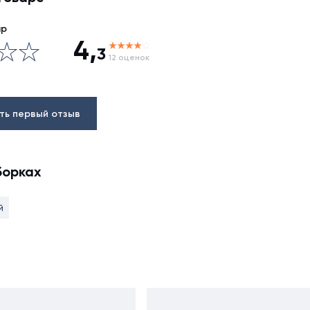
ар
4,
3
12 оценок
ть первый отзыв
борках
й