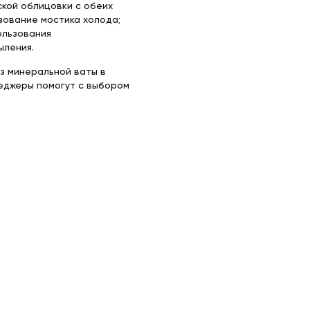
ской облицовки с обеих
зование мостика холода;
ользования
ыления.
из минеральной ваты в
неджеры помогут с выбором