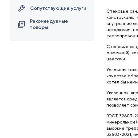
Сопутствующие услуги
Стеновые сэн
конструкцию, 
Рекомендуемые
внутренние яв
товары
негорючим, н
теплопроводно
Стеновые сэнд
алюминий), ко
цветами.
Условная толщ
качестве обли
хотел бы немн
Указанная шир
является сред
позволяет сэк
ГОСТ 32603-20
минеральной (
высокие требо
32603-2021, и