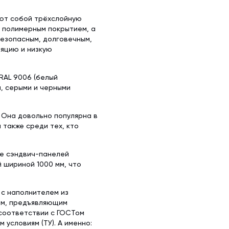
яют собой трёхслойную
с полимерным покрытием, а
безопасным, долговечным,
яцию и низкую
RAL 9006 (белый
и, серыми и черными
 Она довольно популярна в
 также среди тех, кто
ке сэндвич-панелей
й шириной 1000 мм, что
 с наполнителем из
ом, предъявляющим
 соответствии с ГОСТом
условиям (ТУ). А именно: