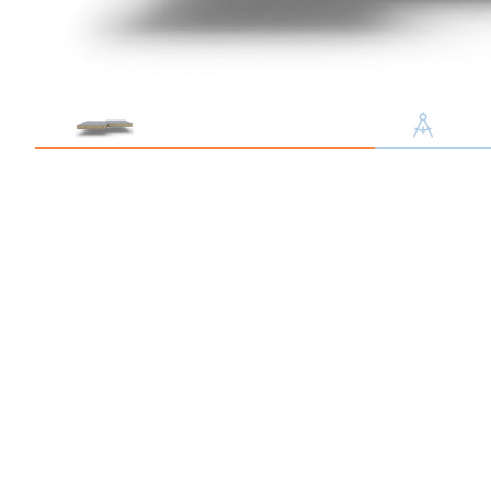
Профлист С21
Профнастил для забор
Кровельный профлист
Стеновой профнастил
Доборные элементы
Крепеж