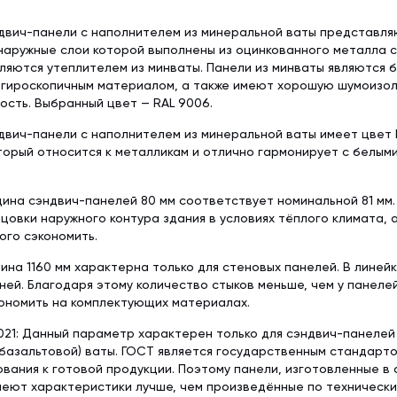
двич-панели с наполнителем из минеральной ваты представл
наружные слои которой выполнены из оцинкованного металла 
ляются утеплителем из минваты. Панели из минваты являются 
егироскопичным материалом, а также имеют хорошую шумоизол
сть. Выбранный цвет — RAL 9006.
вич-панели с наполнителем из минеральной ваты имеет цвет 
торый относится к металликам и отлично гармонирует с белым
ина сэндвич-панелей 80 мм соответствует номинальной 81 мм.
цовки наружного контура здания в условиях тёплого климата, а
ого сэкономить.
ина 1160 мм характерна только для стеновых панелей. В линей
ней. Благодаря этому количество стыков меньше, чем у панеле
ономить на комплектующих материалах.
21: Данный параметр характерен только для сэндвич-панелей
базальтовой) ваты. ГОСТ является государственным стандарт
вания к готовой продукции. Поэтому панели, изготовленные в
меют характеристики лучше, чем произведённые по техническим 