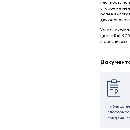
плотность нап
сторон не мен
более высокая
двухкомпонент
Узнать актуал
цвете RAL 900
и рассчитают
Документ
Таблица н
способнос
сэндвич-п