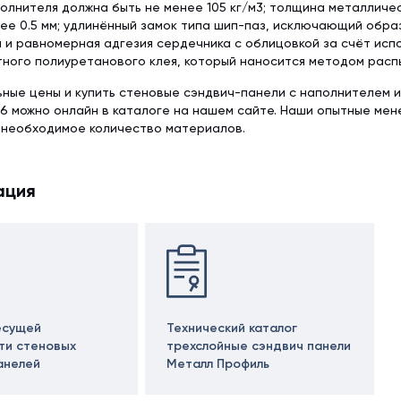
олнителя должна быть не менее 105 кг/м3; толщина металличе
ее 0.5 мм; удлинённый замок типа шип-паз, исключающий обра
 и равномерная адгезия сердечника с облицовкой за счёт исп
ного полиуретанового клея, который наносится методом расп
ьные цены и купить стеновые сэндвич-панели с наполнителем 
6 можно онлайн в каталоге на нашем сайте. Наши опытные ме
 необходимое количество материалов.
ация
есущей
Технический каталог
ти стеновых
трехслойные сэндвич панели
анелей
Металл Профиль