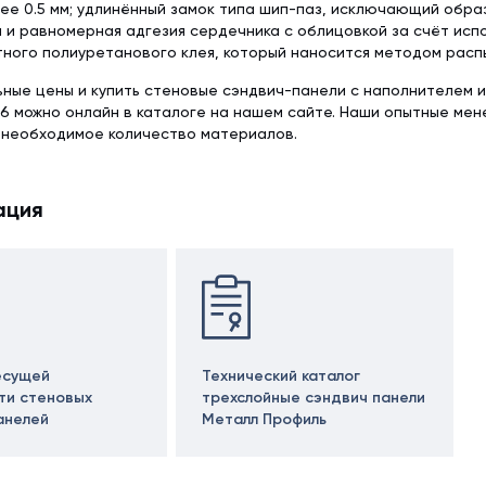
ее 0.5 мм; удлинённый замок типа шип-паз, исключающий обра
 и равномерная адгезия сердечника с облицовкой за счёт исп
ного полиуретанового клея, который наносится методом расп
ьные цены и купить стеновые сэндвич-панели с наполнителем 
6 можно онлайн в каталоге на нашем сайте. Наши опытные ме
 необходимое количество материалов.
ация
есущей
Технический каталог
ти стеновых
трехслойные сэндвич панели
анелей
Металл Профиль