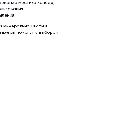
зование мостика холода;
ользования
ыления.
из минеральной ваты в
неджеры помогут с выбором