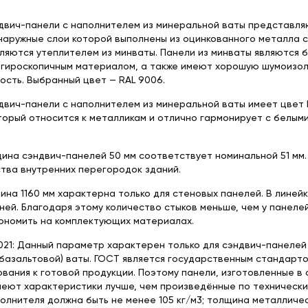
двич-панели с наполнителем из минеральной ваты представл
наружные слои которой выполнены из оцинкованного металла 
ляются утеплителем из минваты. Панели из минваты являются 
егироскопичным материалом, а также имеют хорошую шумоизол
сть. Выбранный цвет — RAL 9006.
вич-панели с наполнителем из минеральной ваты имеет цвет 
торый относится к металликам и отлично гармонирует с белым
ина сэндвич-панелей 50 мм соответствует номинальной 51 мм
тва внутренних перегородок зданий.
ина 1160 мм характерна только для стеновых панелей. В линей
ней. Благодаря этому количество стыков меньше, чем у панеле
ономить на комплектующих материалах.
21: Данный параметр характерен только для сэндвич-панелей
базальтовой) ваты. ГОСТ является государственным стандарт
вания к готовой продукции. Поэтому панели, изготовленные в
меют характеристики лучше, чем произведённые по техническим 
олнителя должна быть не менее 105 кг/м3; толщина металличе