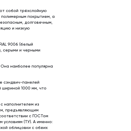
яют собой трёхслойную
с полимерным покрытием, а
безопасным, долговечным,
яцию и низкую
RAL 9006 (белый
и, серыми и черными
. Она наиболее популярна
ке сэндвич-панелей
й шириной 1000 мм, что
 с наполнителем из
ом, предъявляющим
 соответствии с ГОСТом
условиям (ТУ). А именно:
ской облицовки с обеих