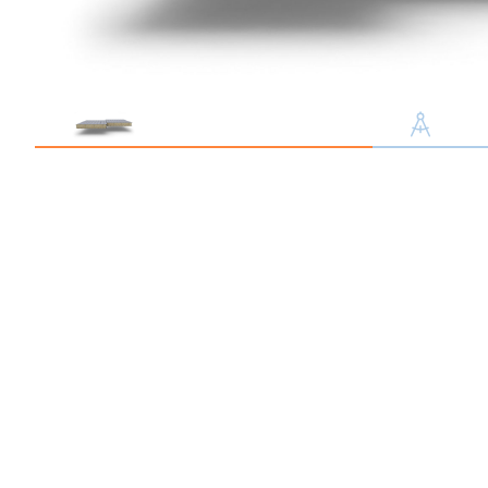
Профлист С21
Профнастил для забор
Кровельный профлист
Стеновой профнастил
Доборные элементы
Крепеж