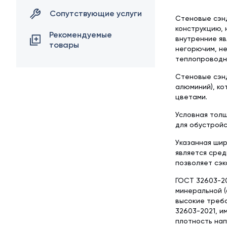
Сопутствующие услуги
Стеновые сэн
конструкцию, 
Рекомендуемые
внутренние яв
товары
негорючим, н
теплопроводно
Стеновые сэнд
алюминий), ко
цветами.
Условная толщ
для обустройс
Указанная шир
является сред
позволяет сэк
ГОСТ 32603-20
минеральной (
высокие требо
32603-2021, и
плотность нап