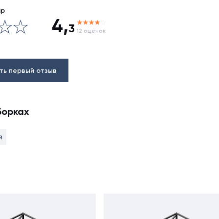
ар
4,
3
12 оценок
ть первый отзыв
борках
й