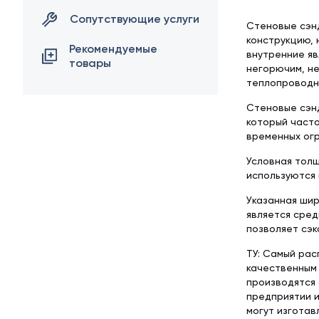
Сопутствующие услуги
Стеновые сэн
конструкцию, 
Рекомендуемые
внутренние яв
товары
негорючим, н
теплопроводно
Стеновые сэнд
который часто
временных ог
Условная толщ
используются 
Указанная шир
является сред
позволяет сэк
ТУ: Самый рас
качественным 
производятся 
предприятии и
могут изготав