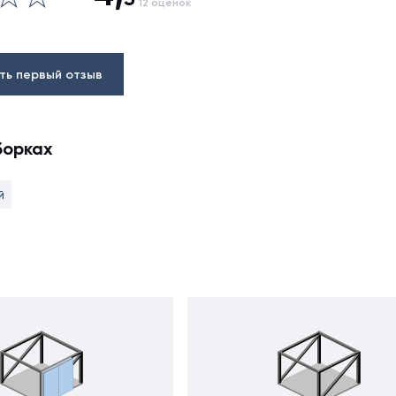
12 оценок
ть первый отзыв
борках
й