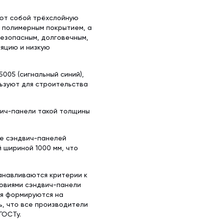
яют собой трёхслойную
с полимерным покрытием, а
безопасным, долговечным,
яцию и низкую
005 (сигнальный синий),
льзуют для строительства
вич-панели такой толщины
ке сэндвич-панелей
й шириной 1000 мм, что
анавливаются критерии к
ловиями сэндвич-панели
ия формируются на
ь, что все производители
ГОСТу.