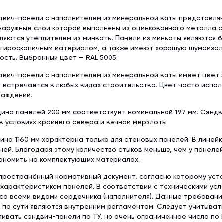
двич-панели с наполнителем из минеральной ваты представл
наружные слои которой выполнены из оцинкованного металла 
ляются утеплителем из минваты. Панели из минваты являются 
егироскопичным материалом, а также имеют хорошую шумоизол
сть. Выбранный цвет — RAL 5005.
вич-панели с наполнителем из минеральной ваты имеет цвет 5
 встречается в любых видах строительства. Цвет часто испо
раждений.
ина панелей 200 мм соответствует номинальной 197 мм. Сэнд
в условиях крайнего севера и вечной мерзлоты.
ина 1160 мм характерна только для стеновых панелей. В линей
ней. Благодаря этому количество стыков меньше, чем у панеле
ономить на комплектующих материалах.
пространённый нормативный документ, согласно которому уст
характеристикам панелей. В соответствии с техническими ус
со всеми видами сердечника (наполнителя). Данные требован
 по сути являются внутренним регламентом. Следует учитыват
ливать сэндвич-панели по ТУ, но очень ограниченное число по 