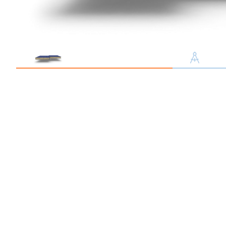
Профлист С21
Профнастил для забор
Кровельный профлист
Стеновой профнастил
Доборные элементы
Крепеж