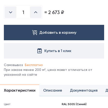
Посмотреть
все
цвета
=
2 673
₽
можно
в
справочнике
цветов
Добавить в корзину
RAL.
*
отображение
цвета
Купить в 1 клик
на
мониторе
может
Самовывоз
Бесплатно
не
При заказе менее 200 м², цена может отличаться от
полностью
указанной на сайте
соответствовать
его
реальному
Характеристики
Описание
Документация
Д
оттенку.
Цвет
RAL 5005 (Синий)