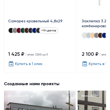
Саморез кровельный 4,8x29
Заклепка 3.2×
комбинирован
+19 цветов
1 425 ₽
2 100 ₽
/ упак. (250 шт)
/ упак.
Купить в 1 клик
Купить в 1 
Созданные нами проекты
Декабрь 2019
Июнь 2017