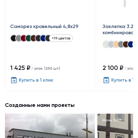
Саморез кровельный 4,8x29
Заклепка 3.2×
комбинирован
+19 цветов
1 425 ₽
2 100 ₽
/ упак. (250 шт)
/ упак.
Купить в 1 клик
Купить в 1 
Созданные нами проекты
Декабрь 2019
Июнь 2017