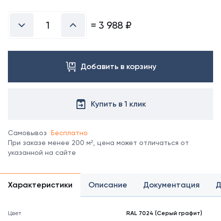
Посмотреть
все
цвета
=
3 988
₽
можно
в
справочнике
цветов
Добавить в корзину
RAL.
*
отображение
цвета
Купить в 1 клик
на
мониторе
может
Самовывоз
Бесплатно
не
При заказе менее 200 м², цена может отличаться от
полностью
указанной на сайте
соответствовать
его
реальному
Характеристики
Описание
Документация
Д
оттенку.
Цвет
RAL 7024 (Серый графит)