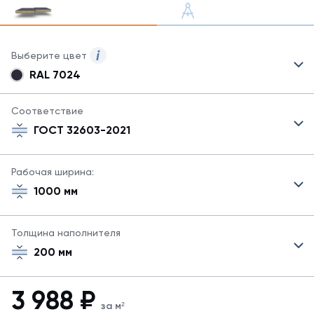
Выберите цвет
RAL 7024
Для
сэндвич-
панелей
Соответствие
могут
ГОСТ 32603-2021
быть
указаны
не
Рабочая ширина:
все
1000 мм
возможные
цвета.
Для
Толщина наполнителя
заказа
другого
200 мм
цвета
свяжитесь
с
3 988
₽
менеджером.
за м²