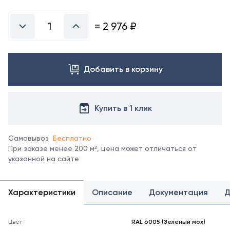
Посмотреть
все
цвета
=
2 976
₽
можно
в
справочнике
цветов
Добавить в корзину
RAL.
*
отображение
цвета
Купить в 1 клик
на
мониторе
может
Самовывоз
Бесплатно
не
При заказе менее 200 м², цена может отличаться от
полностью
указанной на сайте
соответствовать
его
реальному
Характеристики
Описание
Документация
Д
оттенку.
Цвет
RAL 6005 (Зеленый мох)