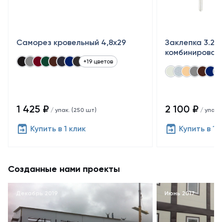
Саморез кровельный 4,8x29
Заклепка 3.2×
комбинирован
+19 цветов
1 425 ₽
2 100 ₽
/ упак. (250 шт)
/ упак.
Купить в 1 клик
Купить в 1 
Созданные нами проекты
Декабрь 2019
Июнь 2017