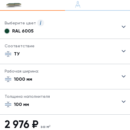
Выберите цвет
RAL 6005
Для
сэндвич-
панелей
Соответствие
могут
ТУ
быть
указаны
не
Рабочая ширина:
все
1000 мм
возможные
цвета.
Для
Толщина наполнителя
заказа
другого
100 мм
цвета
свяжитесь
с
2 976
₽
менеджером.
за м²