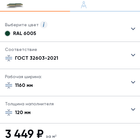
Выберите цвет
RAL 6005
Для
сэндвич-
панелей
Соответствие
могут
ГОСТ 32603-2021
быть
указаны
не
Рабочая ширина:
все
1160 мм
возможные
цвета.
Для
Толщина наполнителя
заказа
другого
120 мм
цвета
свяжитесь
с
3 449
₽
менеджером.
за м²