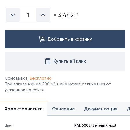
Посмотреть
все
цвета
=
3 449
₽
можно
в
справочнике
цветов
Добавить в корзину
RAL.
*
отображение
цвета
Купить в 1 клик
на
мониторе
может
Самовывоз
Бесплатно
не
При заказе менее 200 м², цена может отличаться от
полностью
указанной на сайте
соответствовать
его
реальному
Характеристики
Описание
Документация
Д
оттенку.
Цвет
RAL 6005 (Зеленый мох)