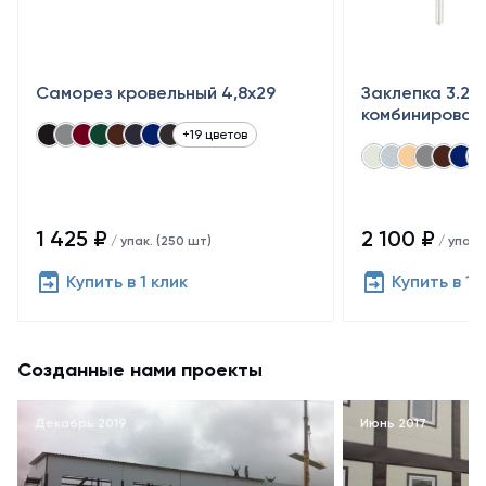
Саморез кровельный 4,8x29
Заклепка 3.2×
комбинирован
+19 цветов
1 425 ₽
2 100 ₽
/ упак. (250 шт)
/ упак.
Купить в 1 клик
Купить в 1 
Созданные нами проекты
Декабрь 2019
Июнь 2017