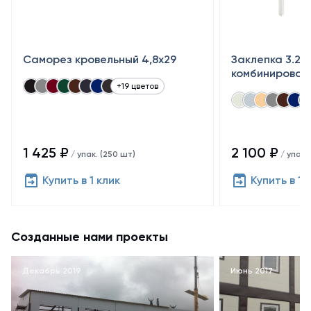
Саморез кровельный 4,8x29
Заклепка 3.2×
комбинирован
+19 цветов
1 425 ₽
2 100 ₽
/ упак. (250 шт)
/ упак.
Купить в 1 клик
Купить в 1 
Созданные нами проекты
Декабрь 2019
Июнь 2017