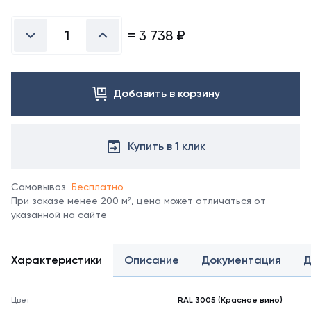
Посмотреть
все
цвета
=
3 738
₽
можно
в
справочнике
цветов
Добавить в корзину
RAL.
*
отображение
цвета
Купить в 1 клик
на
мониторе
может
Самовывоз
Бесплатно
не
При заказе менее 200 м², цена может отличаться от
полностью
указанной на сайте
соответствовать
его
реальному
Характеристики
Описание
Документация
Д
оттенку.
Цвет
RAL 3005 (Красное вино)