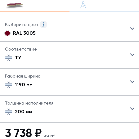
Выберите цвет
RAL 3005
Для
сэндвич-
панелей
Соответствие
могут
ТУ
быть
указаны
не
Рабочая ширина:
все
1190 мм
возможные
цвета.
Для
Толщина наполнителя
заказа
другого
200 мм
цвета
свяжитесь
с
3 738
₽
менеджером.
за м²