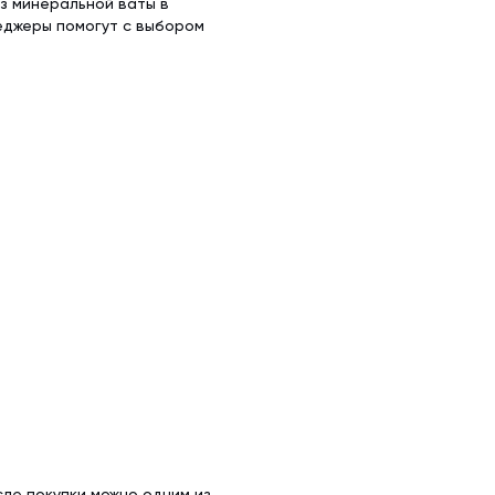
из минеральной ваты в
еджеры помогут с выбором
ле покупки можно одним из