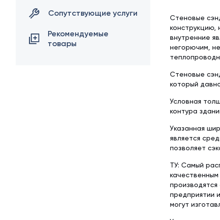
Сопутствующие услуги
Стеновые сэн
конструкцию, 
Рекомендуемые
внутренние яв
товары
негорючим, н
теплопроводно
Стеновые сэнд
который давно
Условная толщ
контура здани
Указанная шир
является сред
позволяет сэк
ТУ: Самый рас
качественным 
производятся 
предприятии и
могут изготав