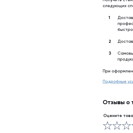
следующих сп
Достав
профес
быстро
Достав
Самовы
продук
При оформлен
Подробные ус
Отзывы о 
Оцените тов