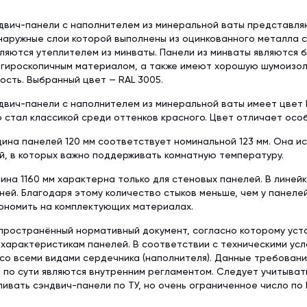
двич-панели с наполнителем из минеральной ваты представл
наружные слои которой выполнены из оцинкованного металла 
ляются утеплителем из минваты. Панели из минваты являются 
егироскопичным материалом, а также имеют хорошую шумоизол
сть. Выбранный цвет — RAL 3005.
вич-панели с наполнителем из минеральной ваты имеет цвет R
 стал классикой среди оттенков красного. Цвет отличает особ
ина панелей 120 мм соответствует номинальной 123 мм. Она и
й, в которых важно поддерживать комнатную температуру.
ина 1160 мм характерна только для стеновых панелей. В линей
ней. Благодаря этому количество стыков меньше, чем у панеле
ономить на комплектующих материалах.
пространённый нормативный документ, согласно которому уст
характеристикам панелей. В соответствии с техническими ус
со всеми видами сердечника (наполнителя). Данные требован
 по сути являются внутренним регламентом. Следует учитыват
ливать сэндвич-панели по ТУ, но очень ограниченное число по 