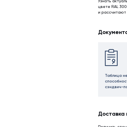
Узнать актуал
цвете RAL 300
и рассчитают
Документ
Таблица н
способнос
сэндвич-п
Доставка 
Получить стен