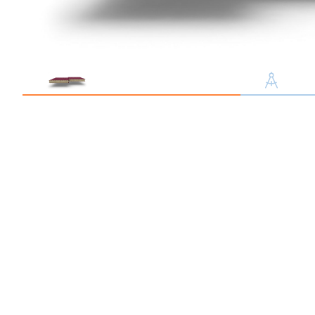
Профлист С21
Профнастил для забор
Кровельный профлист
Стеновой профнастил
Доборные элементы
Крепеж