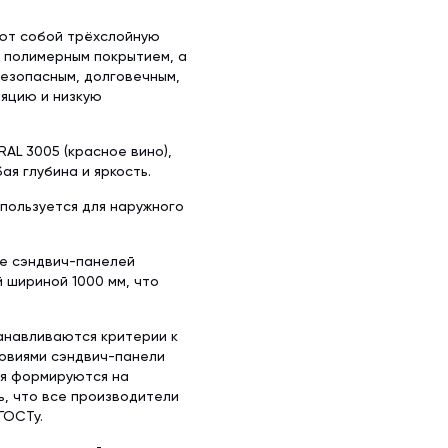
яют собой трёхслойную
с полимерным покрытием, а
безопасным, долговечным,
яцию и низкую
AL 3005 (красное вино),
ая глубина и яркость.
спользуется для наружного
ке сэндвич-панелей
й шириной 1000 мм, что
анавливаются критерии к
ловиями сэндвич-панели
ия формируются на
ь, что все производители
ГОСТу.