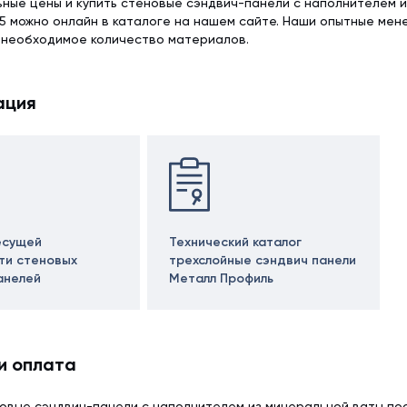
ьные цены и купить стеновые сэндвич-панели с наполнителем 
5 можно онлайн в каталоге на нашем сайте. Наши опытные мен
 необходимое количество материалов.
ация
есущей
Технический каталог
ти стеновых
трехслойные сэндвич панели
анелей
Металл Профиль
и оплата
овые сэндвич-панели с наполнителем из минеральной ваты пос