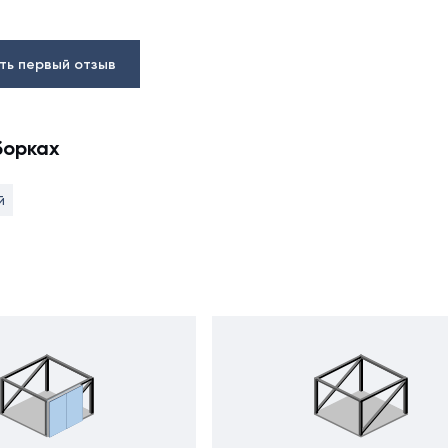
ть первый отзыв
борках
й