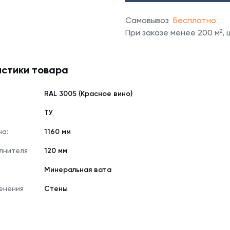
Самовывоз
Бесплатно
При заказе менее 200 м²,
стики товара
RAL 3005 (Красное вино)
е
ТУ
на:
1160 мм
лнителя
120 мм
Минеральная вата
енения
Стены